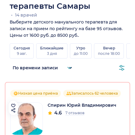
терапевты Самары
14 врачей
Выберите детского мануального терапевта для
записи на прием по рейтингу на базе 95 отзывов.
Цены от 1600 руб. до 8500 руб..
Сегодня
Ближайшие
Утро
Вечер
В
9 авг.
3 дня
до 11:00
после 18:00
8 а
Низкая цена приёма
Записалось 62 человека
Спирин Юрий Владимирович
4.6
7 отзывов