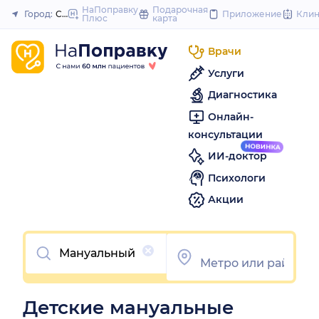
to
НаПоправку
Подарочная
Город:
Самара
Приложение
Кли
Плюс
карта
Закрыть
content
Врачи
Услуги
Диагностика
Онлайн-
консультации
ИИ-доктор
Психологи
Акции
Очистить
Детские мануальные