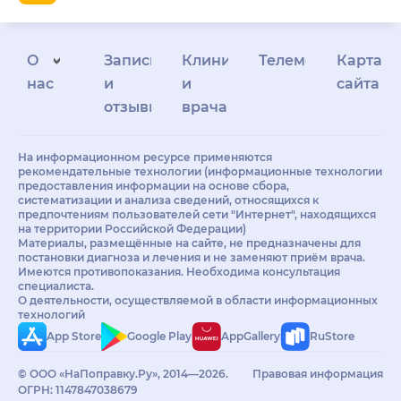
О
Запись
Клиникам
Телемедицина
Карта
нас
и
и
сайта
отзывы
врачам
На информационном ресурсе применяются
рекомендательные технологии (информационные технологии
предоставления информации на основе сбора,
систематизации и анализа сведений, относящихся к
предпочтениям пользователей сети "Интернет", находящихся
на территории Российской Федерации)
Материалы, размещённые на сайте, не предназначены для
постановки диагноза и лечения и не заменяют приём врача.
Имеются противопоказания. Необходима консультация
специалиста.
О деятельности, осуществляемой в области информационных
технологий
App Store
Google Play
AppGallery
RuStore
© ООО «НаПоправку.Ру», 2014—2026.
Правовая информация
ОГРН: 1147847038679