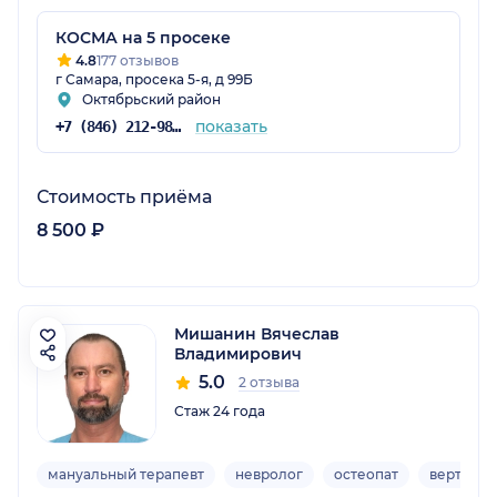
КОСМА на 5 просеке
4.8
177 отзывов
г Самара, просека 5-я, д 99Б
Октябрьский район
показать
+7 (846) 212-98-30
Стоимость приёма
8 500 ₽
Мишанин Вячеслав
Владимирович
5.0
2 отзыва
Стаж 24 года
мануальный терапевт
невролог
остеопат
вертебро