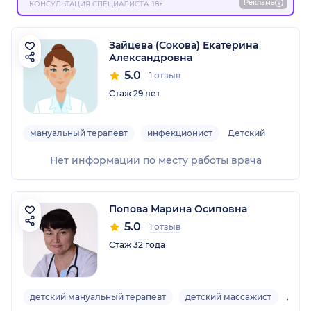
Реклама
КОНСУЛЬТАЦИЯ СПЕЦИАЛИСТА. 18+
Зайцева (Сокова) Екатерина
Александровна
5.0
1 отзыв
Стаж 29 лет
мануальный терапевт
инфекционист
Детский
Нет информации по месту работы врача
Попова Марина Осиповна
5.0
1 отзыв
Стаж 32 года
детский мануальный терапевт
детский массажист
Детс