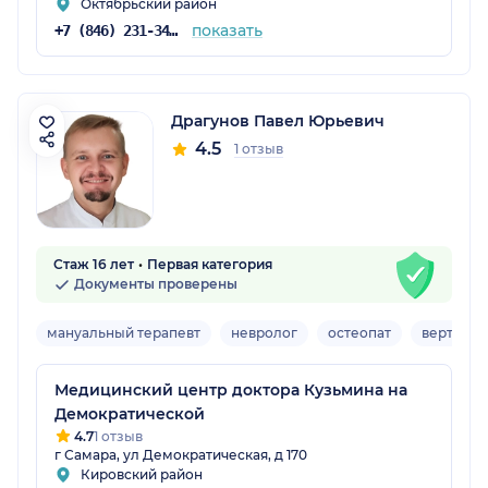
Октябрьский район
показать
+7 (846) 231-34-20
Драгунов Павел Юрьевич
4.5
1 отзыв
Стаж 16 лет
Первая категория
Документы проверены
мануальный терапевт
невролог
остеопат
вертебро
Медицинский центр доктора Кузьмина на
Демократической
4.7
1 отзыв
г Самара, ул Демократическая, д 170
Кировский район