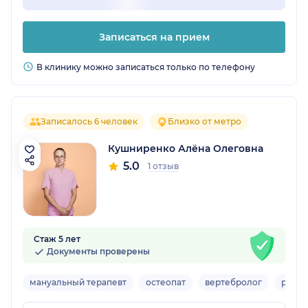
Записаться на прием
В клинику можно записаться только по телефону
Записалось 6 человек
Близко от метро
Кушниренко Алёна Олеговна
5.0
1 отзыв
Стаж 5 лет
Документы проверены
мануальный терапевт
остеопат
вертебролог
реаби