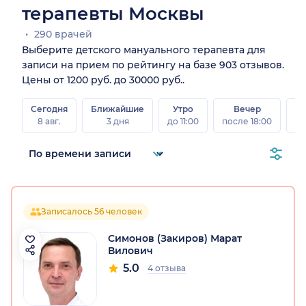
терапевты Москвы
290 врачей
Выберите детского мануального терапевта для
записи на прием по рейтингу на базе 903 отзывов.
Цены от 1200 руб. до 30000 руб..
Сегодня
Ближайшие
Утро
Вечер
В
8 авг.
3 дня
до 11:00
после 18:00
8 а
Записалось 56 человек
Симонов (Закиров) Марат
Вилович
5.0
4 отзыва