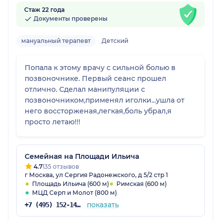
Стаж 22 года
Документы проверены
мануальный терапевт
Детский
Попала к этому врачу с сильной болью в
позвоночнике. Первый сеанс прошел
отлично. Сделал манипуляции с
позвоночником,применял иголки...ушла от
него воссторженая,легкая,боль убрал,я
просто летаю!!!
Семейная на Площади Ильича
4.7
135 отзывов
г Москва, ул Сергия Радонежского, д 5/2 стр 1
Площадь Ильича (600 м)
Римская (600 м)
МЦД Серп и Молот (800 м)
показать
+7 (495) 152-14-78