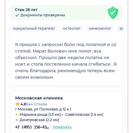
Стаж 28 лет
Документы проверены
мануальный терапевт
остеопат
кинезиолог
рефле
Я пришла с запросом боли под лопаткой и со
стопой. Марат Вилович мне помог, все
объяснил. Прошло две недели лопатка не
ноет и стопа постепенно начала сгибаться . Я
очень благодарна, рекомендую теперь всем
своим знакомым.
Московская клиника
4.8
644 отзыва
г Москва, ул Полковая, д 12 к 1
Марьина роща (1.3 км)
Савёловская (1.4 км)
Дмитровская (2.2 км)
показать
+7 (495) 156-43-19