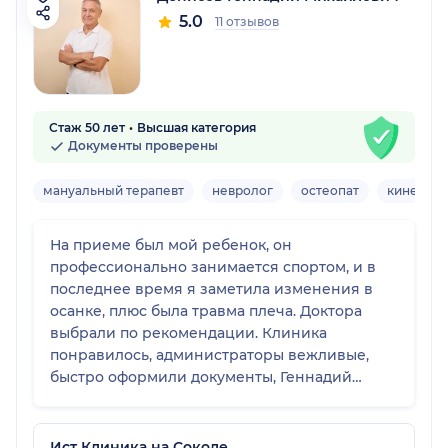
5.0
11 отзывов
Стаж 50 лет
Высшая категория
Документы проверены
мануальный терапевт
невролог
остеопат
кинезиол
На приеме был мой ребенок, он
профессионально занимается спортом, и в
последнее время я заметила изменения в
осанке, плюс была травма плеча. Доктора
выбрали по рекомендации. Клиника
понравилось, администраторы вежливые,
быстро оформили документы, Геннадий
Михайлович замечательный врач,
чувствуется профессионализм и большой
опыт. На первом приеме обозначил проблему
Ист Клиника на Соколе