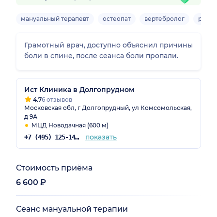
мануальный терапевт
остеопат
вертебролог
реаби
Грамотный врач, доступно объяснил причины
боли в спине, после сеанса боли пропали.
Ист Клиника в Долгопрудном
4.7
6 отзывов
Московская обл, г Долгопрудный, ул Комсомольская,
д 9А
МЦД Новодачная (600 м)
показать
+7 (495) 125-14-89
Стоимость приёма
6 600 ₽
Сеанс мануальной терапии