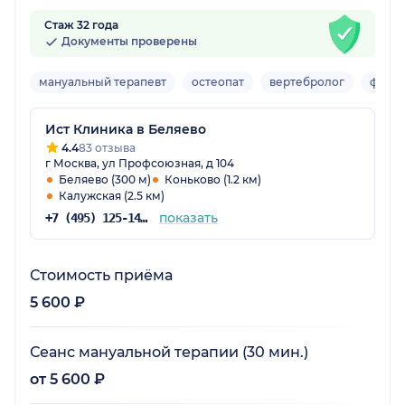
Стаж 32 года
Документы проверены
мануальный терапевт
остеопат
вертебролог
физио
Ист Клиника в Беляево
4.4
83 отзыва
г Москва, ул Профсоюзная, д 104
Беляево (300 м)
Коньково (1.2 км)
Калужская (2.5 км)
показать
+7 (495) 125-14-89
Стоимость приёма
5 600 ₽
Сеанс мануальной терапии (30 мин.)
от 5 600 ₽