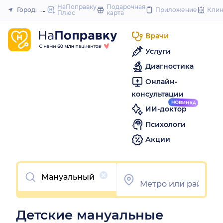
to
НаПоправку
Подарочная
Город:
Москва
Приложение
Кли
Плюс
карта
Закрыть
content
Врачи
Услуги
Диагностика
Онлайн-
консультации
ИИ-доктор
Психологи
Акции
Очистить
Детские мануальные