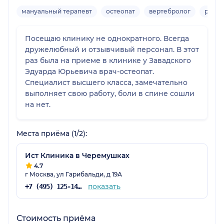
мануальный терапевт
остеопат
вертебролог
реаби
Посещаю клинику не однократного. Всегда
дружелюбный и отзывчивый персонал. В этот
раз была на приеме в клинике у Завадского
Эдуарда Юрьевича врач-остеопат.
Специалист высшего класса, замечательно
выполняет свою работу, боли в спине сошли
на нет.
Места приёма (1/2):
Ист Клиника в Черемушках
4.7
г Москва, ул Гарибальди, д 19А
показать
+7 (495) 125-14-89
Стоимость приёма