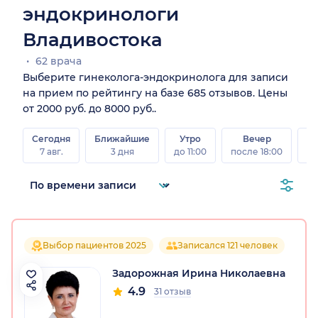
эндокринологи
Владивостока
62 врача
Выберите гинеколога-эндокринолога для записи
на прием по рейтингу на базе 685 отзывов. Цены
от 2000 руб. до 8000 руб..
Сегодня
Ближайшие
Утро
Вечер
В
7 авг.
3 дня
до 11:00
после 18:00
8 а
Выбор пациентов 2025
Записался 121 человек
Задорожная Ирина Николаевна
4.9
31 отзыв