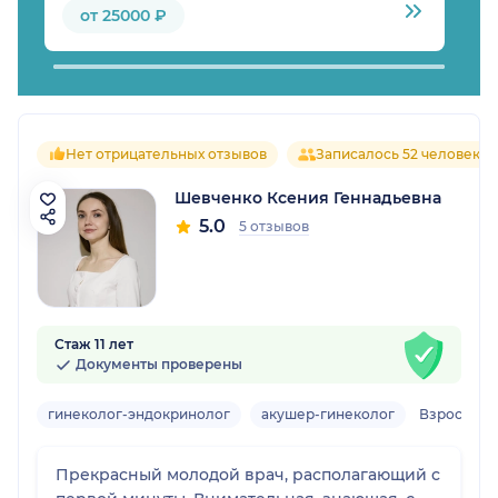
от 25000 ₽
Нет отрицательных отзывов
Записалось 52 человека
Шевченко Ксения Геннадьевна
5.0
5 отзывов
Стаж 11 лет
Документы проверены
гинеколог-эндокринолог
акушер-гинеколог
Взрослый,
Прекрасный молодой врач, располагающий с