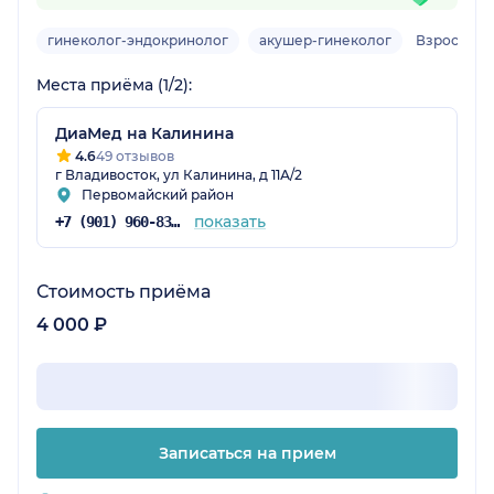
гинеколог-эндокринолог
акушер-гинеколог
Взрослый,
Места приёма (1/2):
ДиаМед на Калинина
4.6
49 отзывов
г Владивосток, ул Калинина, д 11А/2
Первомайский район
показать
+7 (901) 960-83-48
Стоимость приёма
4 000 ₽
Записаться на прием