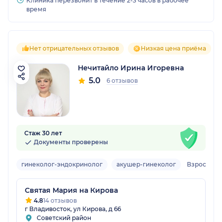
Клиника перезвонит в течение 2-3 часов в рабочее
время
Нет отрицательных отзывов
Низкая цена приёма
Нечитайло Ирина Игоревна
5.0
6 отзывов
Стаж 30 лет
Документы проверены
гинеколог-эндокринолог
акушер-гинеколог
Взрослый,
Святая Мария на Кирова
4.8
14 отзывов
г Владивосток, ул Кирова, д 66
Советский район