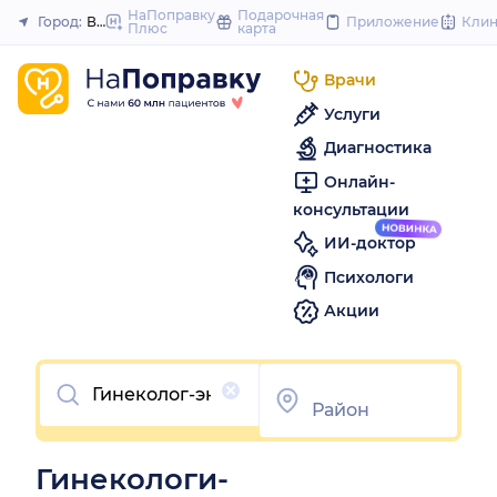
to
НаПоправку
Подарочная
Город:
Владивосток
Приложение
Кли
Плюс
карта
Закрыть
content
Врачи
Услуги
Диагностика
Онлайн-
консультации
ИИ-доктор
Психологи
Акции
Очистить
Гинекологи-