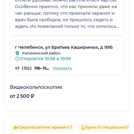
оплаты удобная, можно расплатиться картой.
Особенно приятно, что нас приняли даже на
час раньше, потому что приехали заранее и
врач была свободна, не пришлось сидеть и
ждать. Из пожеланий только то, что хотелось
бы видеть шкафчики для верхней одежды
где-нибудь в коридоре, потому что сейчас
они находятся прямо в кабинете врача, и это
г Челябинск, ул Братьев Кашириных, д 99Б
не очень удобно. В остальном клиникой
Калининский район
Откроется 10.08 в 10:00
довольны.
показать
+7 (351) 700-76-06
Видеокольпоскопия
от 2 500 ₽
Средний рейтинг врачей 4.7
Врачи 13 специальностей