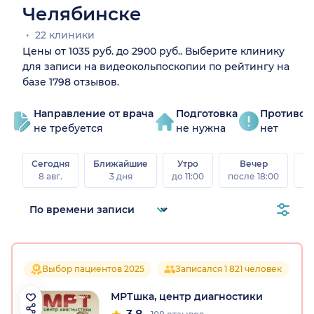
Челябинске
22 клиники
Цены от 1035 руб. до 2900 руб.. Выберите клинику
для записи на видеокольпоскопии по рейтингу на
базе 1798 отзывов.
Направление от врача
Подготовка
Противоп
не требуется
не нужна
нет
Сегодня
Ближайшие
Утро
Вечер
В
8 авг.
3 дня
до 11:00
после 18:00
8 а
Выбор пациентов 2025
Записался 1 821 человек
МРТшка, центр диагностики