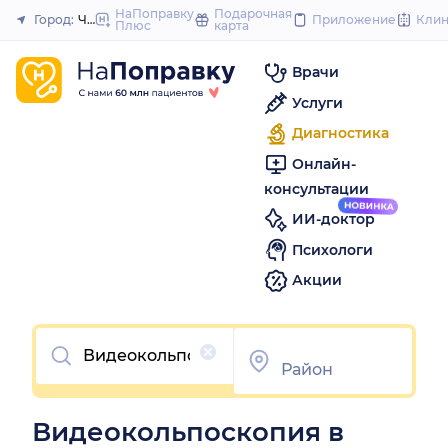
to
НаПоправку
Подарочная
Город:
Челябинск
Приложение
Кли
Плюс
карта
Закрыть
content
Врачи
Услуги
Диагностика
Онлайн-
консультации
ИИ-доктор
Психологи
Акции
Очистить
Видеокольпоскопия в