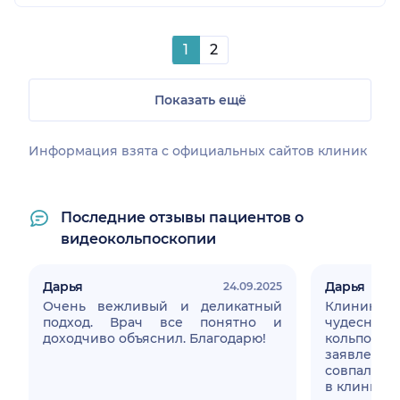
1
2
Показать ещё
Информация взята c официальных сайтов клиник
Последние отзывы пациентов о
видеокольпоскопии
Дарья
Дарья
24.09.2025
Очень вежливый и деликатный
Клиника
подход. Врач все понятно и
чудесн
доходчиво объяснил. Благодарю!
кольпоск
заявлена
совпала с 
в клинике (