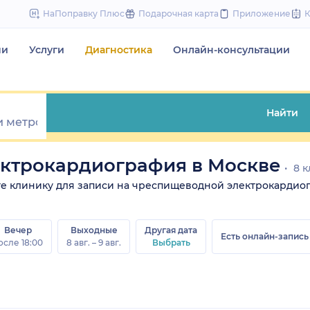
to
НаПоправку Плюс
Подарочная карта
Приложение
content
чи
Услуги
Диагностика
Онлайн-консультации
Найти
ктрокардиография в Москве
8 к
рите клинику для записи на чреспищеводной электрокардиог
Вечер
Выходные
Другая дата
Есть онлайн-запись
осле 18:00
8 авг. – 9 авг.
Выбрать