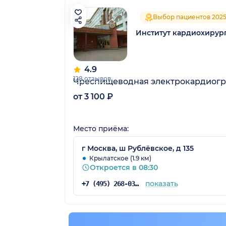
Выбор пациентов 202
Институт кардиохирург
4.9
128 отзывов
Чреспищеводная электрокардиог
от 3 100 ₽
Место приёма:
г Москва, ш Рублёвское, д 135
Крылатское (1.9 км)
Откроется в 08:30
показать
+7 (495) 268-03-28