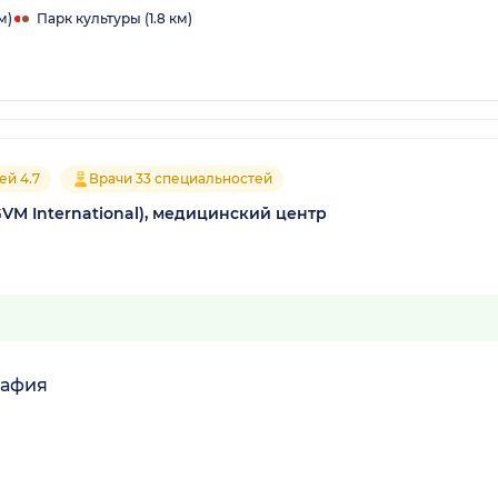
м)
Парк культуры (1.8 км)
ей 4.7
Врачи 33 специальностей
M International), медицинский центр
рафия