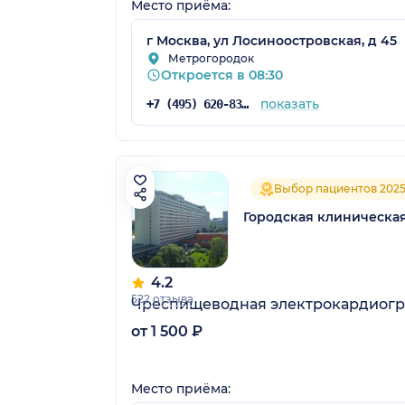
Место приёма:
г Москва, ул Лосиноостровская, д 45
Метрогородок
Откроется в 08:30
показать
+7 (495) 620-83-83
Выбор пациентов 202
Городская клиническа
4.2
522 отзыва
Чреспищеводная электрокардиог
от 1 500 ₽
Место приёма: