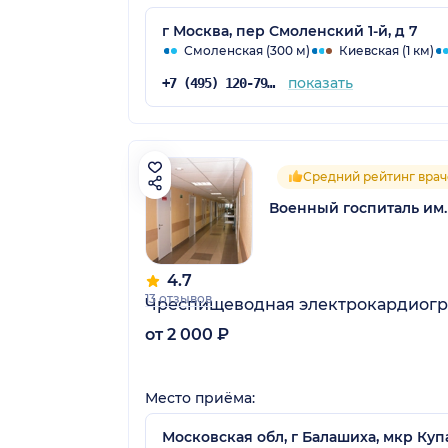
г Москва, пер Смоленский 1-й, д 7
Смоленская (300 м)
Киевская (1 км)
показать
+7 (495) 120-79-61
Средний рейтинг врач
Военный госпиталь им
4.7
13 отзывов
Чреспищеводная электрокардиог
от 2 000 ₽
Место приёма:
Московская обл, г Балашиха, мкр Куп