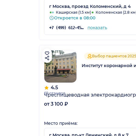
г Москва, проезд Коломенский, д 4
Каширская (1.5 км)
Коломенская (2.8 км
Откроется в 08:00
показать
+7 (499) 612-45-66
Выбор пациентов 202
Институт коронарной 
4.5
69 отзывов
Чреспищеводная электрокардиог
от 3 100 ₽
Место приёма:
г Москва, пр-кт Ленинский, д 8 к 7