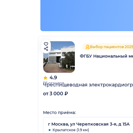
Выбор пациентов 202
ФГБУ Национальный ме
4.9
116 отзывов
Чреспищеводная электрокардиог
от 3 000 ₽
Место приёма:
г Москва, ул Черепковская 3-я, д 15А
Крылатское (1.9 км)