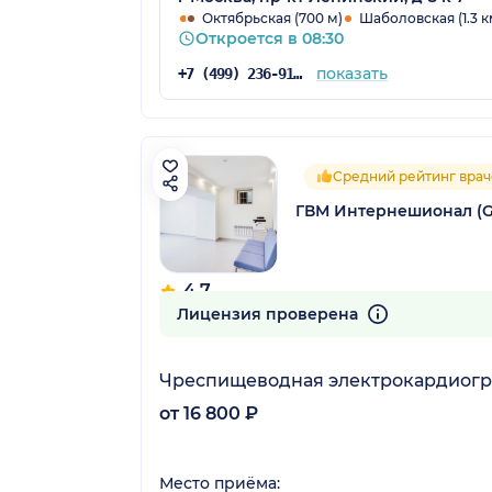
Октябрьская (700 м)
Шаболовская (1.3 к
Откроется в 08:30
показать
+7 (499) 236-91-96
Средний рейтинг врач
ГВМ Интернешионал (GV
4.7
27 отзывов
Лицензия проверена
Чреспищеводная электрокардиог
от 16 800 ₽
Место приёма: