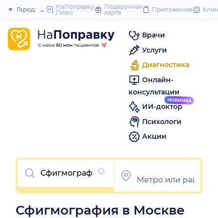
to
НаПоправку
Подарочная
Город:
Москва
Приложение
Кли
Плюс
карта
Закрыть
content
Врачи
Услуги
Диагностика
Онлайн-
консультации
ИИ-доктор
Психологи
Акции
Очистить
Сфигмография в Москве