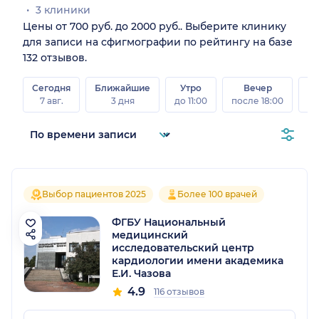
3 клиники
Цены от 700 руб. до 2000 руб.. Выберите клинику
для записи на сфигмографии по рейтингу на базе
132 отзывов.
Сегодня
Ближайшие
Утро
Вечер
В
7 авг.
3 дня
до 11:00
после 18:00
8 а
Выбор пациентов 2025
Более 100 врачей
ФГБУ Национальный
медицинский
исследовательский центр
кардиологии имени академика
Е.И. Чазова
4.9
116 отзывов