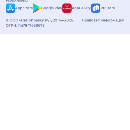
технологий
App Store
Google Play
AppGallery
RuStore
© ООО «НаПоправку.Ру», 2014—2026.
Правовая информация
ОГРН: 1147847038679