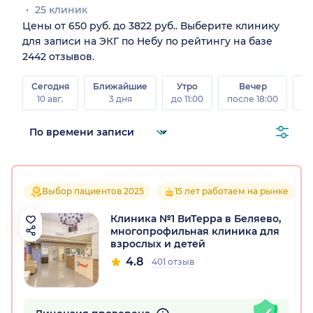
25 клиник
Цены от 650 руб. до 3822 руб.. Выберите клинику
для записи на ЭКГ по Небу по рейтингу на базе
2442 отзывов.
Сегодня
Ближайшие
Утро
Вечер
10 авг.
3 дня
до 11:00
после 18:00
15 
Выбор пациентов 2025
15 лет работаем на рынке
Клиника №1 ВиТерра в Беляево,
многопрофильная клиника для
взрослых и детей
4.8
401 отзыв