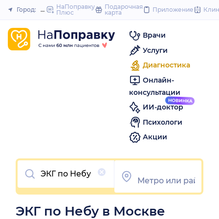
to
НаПоправку
Подарочная
Город:
Москва
Приложение
Кли
Плюс
карта
Закрыть
content
Врачи
Услуги
Диагностика
Онлайн-
консультации
ИИ-доктор
Психологи
Акции
Очистить
ЭКГ по Небу в Москве