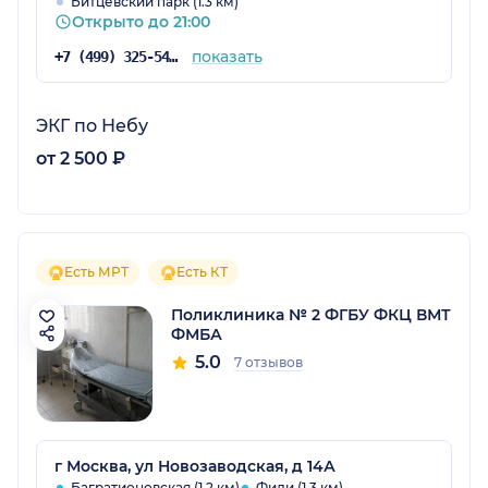
Битцевский парк (1.3 км)
Открыто до 21:00
показать
+7 (499) 325-54-81
ЭКГ по Небу
от 2 500 ₽
Есть МРТ
Есть КТ
Поликлиника № 2 ФГБУ ФКЦ ВМТ
ФМБА
5.0
7 отзывов
г Москва, ул Новозаводская, д 14А
Багратионовская (1.2 км)
Фили (1.3 км)