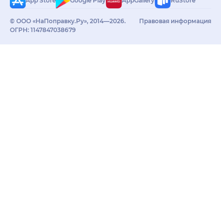
App Store
Google Play
AppGallery
RuStore
© ООО «НаПоправку.Ру», 2014—2026.
Правовая информация
ОГРН: 1147847038679