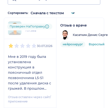
Сортировать:
Отзыв о враче
tis....@....ru
Проверен НаПоправку
1 отзыв
Касаткин Денис Серге
1
2
3
4
5
нейрохирург
Взрослый
30.07.2026
Мне в 2019 году была
установлена
конструкция в
поясничный отдел
позвоночника L5-S1
после удаления диска с
грыжей. В прошлом
году начала болеть
Отзыв оставлен через сайт/
спина. Обратился в
приложение
КБ85 к Касаткину Д.С.