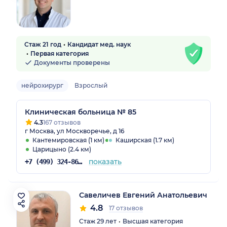
Стаж 21 год
Кандидат мед. наук
Первая категория
Документы проверены
нейрохирург
Взрослый
Клиническая больница № 85
4.3
167 отзывов
г Москва, ул Москворечье, д 16
Кантемировская (1 км)
Каширская (1.7 км)
Царицыно (2.4 км)
показать
+7 (499) 324-86-56
Савеличев Евгений Анатольевич
4.8
17 отзывов
Стаж 29 лет
Высшая категория