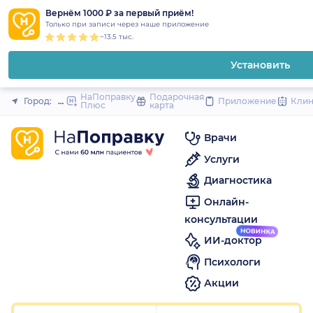
1
2
3
4
5
1
2
3
4
5
1
2
3
4
5
to
Вернём 1000 ₽ за первый приём!
Закрыть
Только при записи через наше приложение
content
~13.5 тыс.
Установить
НаПоправку
Подарочная
Город:
Москва
Приложение
Кли
Плюс
карта
Врачи
Услуги
Диагностика
Онлайн-
консультации
ИИ-доктор
Психологи
Акции