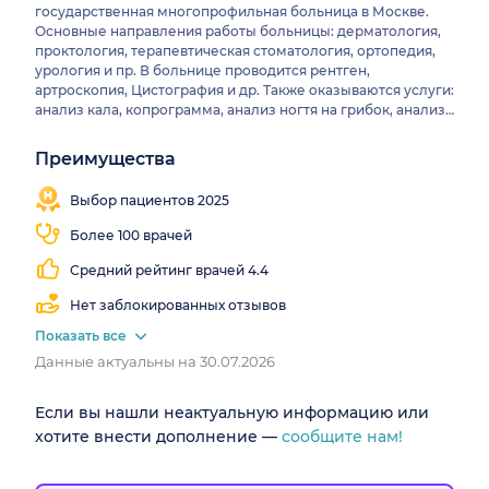
государственная многопрофильная больница в Москве.
Основные направления работы больницы: дерматология,
проктология, терапевтическая стоматология, ортопедия,
урология и пр. В больнице проводится рентген,
артроскопия, Цистография и др. Также оказываются услуги:
анализ кала, копрограмма, анализ ногтя на грибок, анализ
на альбумин в моче и др. В больнице работают врачи
разного профиля и квалификации, в том числе кандидаты и
Преимущества
Близко
доктора медицинских наук.
Врачи 65
Есть
от
специальностей
КТ
Выбор пациентов 2025
метро
Более 100 врачей
Средний рейтинг врачей 4.4
Нет заблокированных отзывов
Показать все
Данные актуальны на 30.07.2026
Если вы нашли неактуальную информацию или
хотите внести дополнение —
сообщите нам!