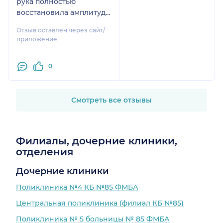
рука полностью
пережил 6 операций,
восстановила амплитуду
месяц пролежал под
движения, обошлось без
вакуумно-дренажной
Отзыв оставлен через сайт/
операции, спасибо ему
системой и отказали
приложение
большое за его труд
ноги. Спасибо доктору
Касаткину.
0
Смотреть все отзывы
Филиалы, дочерние клиники,
отделения
Дочерние клиники
Поликлиника №4 КБ №85 ФМБА
Центральная поликлиника (филиал КБ №85)
Поликлиника № 5 больницы № 85 ФМБА