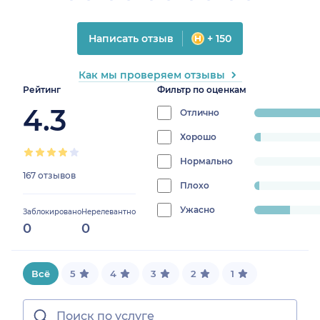
Написать отзыв
+ 150
Как мы проверяем отзывы
Рейтинг
Фильтр по оценкам
4.3
Отлично
progress:
77.84431137724552
Хорошо
progress:
2.9940119760479043%
Нормально
progress:
167 отзывов
0%
Плохо
progress:
2.3952095808383236%
Ужасно
progress:
Заблокировано
Нерелевантно
0
0
16.766467065868262%
Всё
5
4
3
2
1