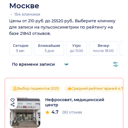
Москве
154 клиники
Цены от 210 руб. до 25520 руб.. Выберите клинику
для записи на пульсоксиметрии по рейтингу на
базе 21843 отзывов.
Сегодня
Ближайшие
Утро
Вечер
В
9 авг.
3 дня
до 11:00
после 18:00
8 а
Выбор пациентов 2025
Средний рейтинг врачей 4.7
Нефросовет, медицинский
центр
4.7
282 отзыва