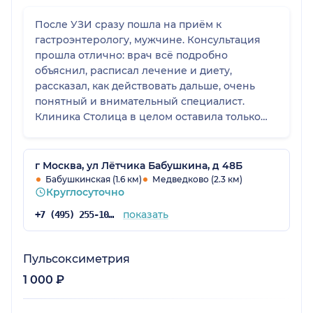
После УЗИ сразу пошла на приём к
гастроэнтерологу, мужчине. Консультация
прошла отлично: врач всё подробно
объяснил, расписал лечение и диету,
рассказал, как действовать дальше, очень
понятный и внимательный специалист.
Клиника Столица в целом оставила только
положительные впечатления. Всё
организовано, приняли вовремя, без
задержек. Оформление быстрое, персонал
г Москва, ул Лётчика Бабушкина, д 48Б
доброжелательный, комплексно решили мой
Бабушкинская (1.6 км)
Медведково (2.3 км)
Круглосуточно
вопрос, от УЗИ до консультации врача.
показать
+7 (495) 255-10-78
Пульсоксиметрия
1 000 ₽