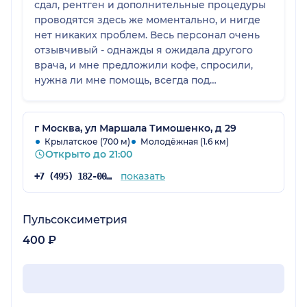
сдал, рентген и дополнительные процедуры
проводятся здесь же моментально, и нигде
нет никаких проблем. Весь персонал очень
отзывчивый - однажды я ожидала другого
врача, и мне предложили кофе, спросили,
нужна ли мне помощь, всегда под
наблюдением и заботой. Поэтому я с
удовольствием посещаю это место и буду
продолжать ходить туда.
г Москва, ул Маршала Тимошенко, д 29
Крылатское (700 м)
Молодёжная (1.6 км)
Открыто до 21:00
показать
+7 (495) 182-00-85
Пульсоксиметрия
400 ₽