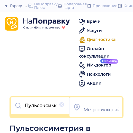
to
НаПоправку
Подарочная
Город:
Москва
Приложение
Кли
Плюс
карта
Закрыть
content
Врачи
Услуги
Диагностика
Онлайн-
консультации
ИИ-доктор
Психологи
Акции
Очистить
Пульсоксиметрия в