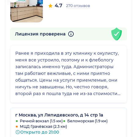
4.7
270 отзывов
Лицензия проверена
Ранее я приходила в эту клинику к окулисту,
меня все устроило, поэтому и к флебологу
записалась именно туда. Администраторы
там работают вежливые, с ними приятно
общаться. Цены на услуги приемлемые, они
ничуть не завышены. Но, честно говоря,
второй раз я пошла туда не из-за стоимости
приема, просто доктор понравилась
визуально, и в итоге все мои ожидания были
оправданы. В другом центре специалист этой
г Москва, ул Ляпидевского, д 14 стр 1а
же области совсем не так делал процедуры,
Речной вокзал (1.5 км)
Беломорская (1.9 км)
МЦД Грачёвская (2.3 км)
поэтому я нашла врача в Добромеде.
Открыто до 21:00