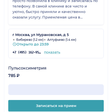
просто позвонила в клинику и записалась по
телефону. В самой клинике все чисто и
уютно, быстро приняли и качественно
оказали услугу. Приемлемая цена в
сравнении с другими клиниками. Не
понравилось что очень душно в коридорах и
помещениях - для летнего периода очень не
г Москва, ул Мурановская, д 5
хватает проветривания или кондиционеров
Бибирево (1.2 км)
Алтуфьево (1.4 км)
Открыто до 23:59
показать
+7 (495) 162-95-13
Пульсоксиметрия
785 ₽
Записаться на прием