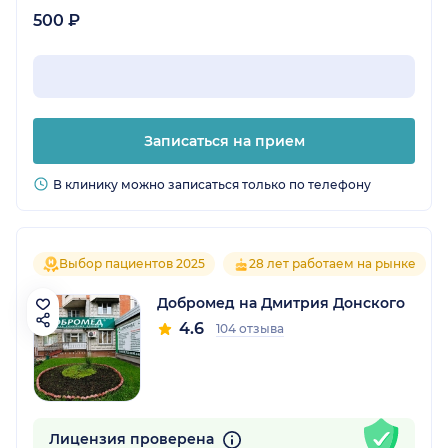
эти действия медработников не портили
500 ₽
общее впечатления о клинике. А что касается
клиники внутри, то она очень уютная, сделан
красивый ремонт, есть аквариум, на
ресепшене работают вежливые
администраторы.
Записаться на прием
В клинику можно записаться только по телефону
Выбор пациентов 2025
28 лет работаем на рынке
Добромед на Дмитрия Донского
4.6
104 отзыва
Лицензия проверена