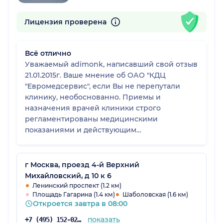
Лицензия проверена
Всё отлично
Уважаемый adimonk, написавший свой отзыв
21.01.2015г. Ваше мнение об ОАО "КДЦ
"Евромедсервис", если Вы не перепутали
клинику, необоснованно. Приемы и
назначения врачей клиники строго
регламентированы медицинскими
показаниями и действующим
законодательством РФ в здравоохранении
(протоколы и стандарты оказания
медицинской помощи), а также программами
г Москва, проезд 4-й Верхний
ДМС. Если у Вас возникают сомнения по
Михайловский, д 10 к 6
тактике лечения, необходимо обращаться
Ленинский проспект (1.2 км)
Площадь Гагарина (1.4 км)
Шаболовская (1.6 км)
для разъяснений к главному врачу клиники
Откроется завтра в 08:00
Настюковой Е.Г. устно или в письменной
форме, а не писать в интернете отзывы,
показать
+7 (495) 152-02-96