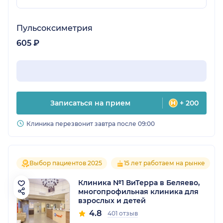
характеризующие Вас не с самой лучшей
стороны. Генеральный директор ОАО "КДЦ
"Евромедсервис" Байрамукова Т.С.
Пульсоксиметрия
605 ₽
Записаться на прием
+ 200
Клиника перезвонит завтра после 09:00
Выбор пациентов 2025
15 лет работаем на рынке
Клиника №1 ВиТерра в Беляево,
многопрофильная клиника для
взрослых и детей
4.8
401 отзыв