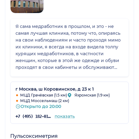
Я сама медработник в прошлом, и это - не
самая лучшая клиника, потому что, опираясь
на свои наблюдениям и часто проходя мимо
их клиники, я всегда на входе видела толпу
курящих медработников, в частности
женщин, которые в этой же одежде и обуви
проходят в свои кабинеты и обслуживают
пациентов. В частности тот, врач к которому я
пришла, обслуживала меня после перекура. Я
человек некурящий и я чувствовала запах
г Москва, ш Коровинское, д 23 к 1
дыма. Не берусь их осуждать, каждый решает
МЦД Грачёвская (1.5 км)
Яхромская (1.9 км)
МЦД Моссельмаш (2 км)
сам, что ему делать, из-за меня они не бросят
Открыто до 20:00
курить. Улица, на которой находится этот
центр - проходная, рядом расположенно
показать
+7 (495) 182-01-79
много магазинов. Проходящие мимо люди и
потенциальные пациенты, видят все что
происходит. Поэтому было бы лучше, если
Пульсоксиметрия