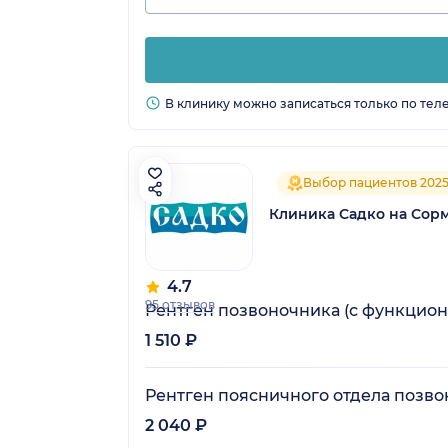
В клинику можно записаться только по тел
Выбор пациентов 202
Клиника Садко на Сор
4.7
95 отзывов
Рентген позвоночника (с функцио
1 510 ₽
Рентген поясничного отдела позво
2 040 ₽