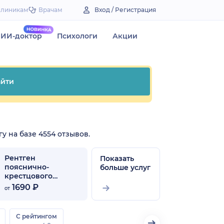
Клиникам
Врачам
Вход / Регистрация
ИИ-доктор
Психологи
Акции
йти
у на базе 4554 отзывов.
Рентген
Показать
пояснично-
больше услуг
крестцового
отдела
1690 ₽
от
позвоночника
С рейтингом