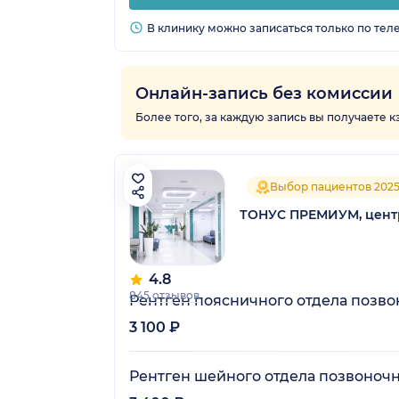
В клинику можно записаться только по тел
Онлайн-запись без комиссии
Более того, за каждую запись вы получаете 
Выбор пациентов 202
ТОНУС ПРЕМИУМ, центр
4.8
845 отзывов
Рентген поясничного отдела позв
3 100 ₽
Рентген шейного отдела позвоноч