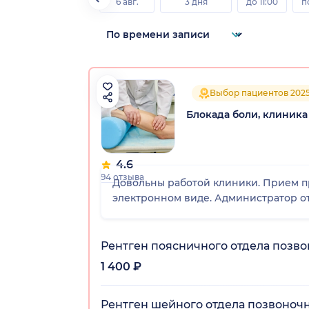
6 авг.
3 дня
до 11:00
п
Выбор пациентов 202
Блокада боли, клиника
4.6
94 отзыва
Довольны работой клиники. Прием п
электронном виде. Администратор от
Рентген поясничного отдела позво
1 400 ₽
Рентген шейного отдела позвоночн