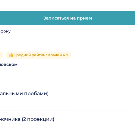
Записаться на прием
ефону
5
Средний рейтинг врачей 4.9
мовском
нальными пробами)
ночника (2 проекции)