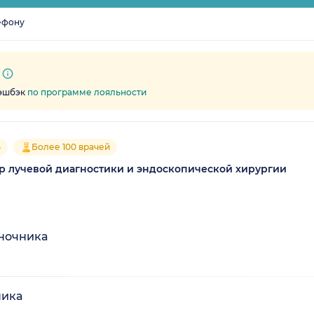
ефону
кэшбэк
по программе лояльности
5
Более 100 врачей
 лучевой диагностики и эндоскопической хирургии
оночника
ника