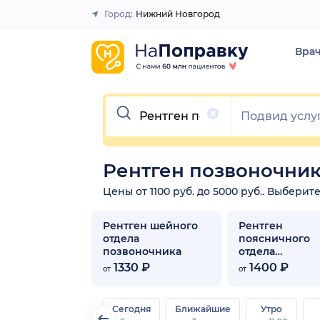
Город:
Нижний Новгород
Закрыть
Вра
Очистить
Рентген позвоночни
Цены от 1100 руб. до 5000 руб.. Выбери
Рентген шейного
Рентген
отдела
поясничного
позвоночника
отдела
позвоночника
1330 ₽
1400 ₽
от
от
Сегодня
Ближайшие
Утро