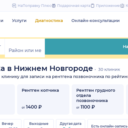
to
НаПоправку Плюс
Подарочная карта
Приложение
content
чи
Услуги
Диагностика
Онлайн-консультации
На
ка в Нижнем Новгороде
30 клиник
те клинику для записи на рентгена позвоночника по рейтинг
Рентген копчика
Рентген грудного
отдела
позвоночника
1400 ₽
1100 ₽
от
от
Вечер
Выходные
Другая дата
Есть онлайн-запись