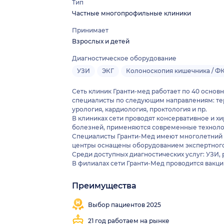
Тип
Частные многопрофильные клиники
Принимает
Взрослых и детей
Диагностическое оборудование
УЗИ
ЭКГ
Колоноскопия кишечника / Ф
Сеть клиник Гранти-мед работает по 40 основ
специалисты по следующим направлениям: тера
урология, кардиология, проктология и пр.
В клиниках сети проводят консервативное и х
болезней, применяются совре
Специалисты Гранти-Мед имеют многолетний п
центры оснащены оборудованием экспертного
Среди доступных диагностических услуг: УЗИ, 
В филиалах сети Гранти-Мед проводится вакци
Преимущества
Выезд
Близко
Врачи 41
Платный
на
от
специальностей
травмпункт
Выбор пациентов 2025
дом
метро
21 год работаем на рынке