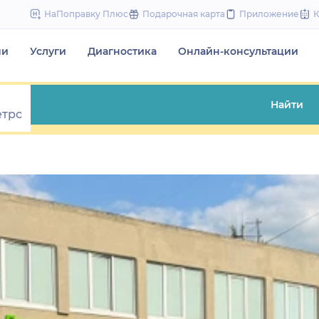
to
НаПоправку Плюс
Подарочная карта
Приложение
content
чи
Услуги
Диагностика
Онлайн-консультации
Найти