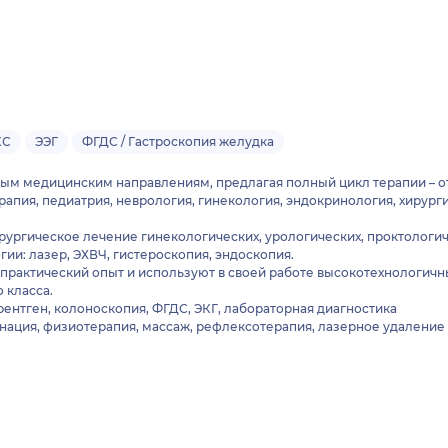
КС
ЭЭГ
ФГДС / Гастроскопия желудка
ным медицинским направлениям, предлагая полный цикл терапии – о
пия, педиатрия, неврология, гинекология, эндокринология, хирурги
ирургическое лечение гинекологических, урологических, проктологич
менные технологии: лазер, ЭХВЧ, гистероскопия, эндоскопия.
рактический опыт и используют в своей работе высокотехнологичны
 класса.
рентген, колоноскопия, ФГДС, ЭКГ, лабораторная диагностика
нация, физиотерапия, массаж, рефлексотерапия, лазерное удаление 