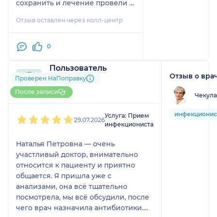
сохранить и лечение провели в
этой же клинике. Снимок тоже
Отзыв оставлен через колл-центр
сделали на месте.
0
Пользователь
Отзыв о вра
НаПоправку
Проверен НаПоправку
1 отзыв
После записи
Чекула
До 5 записей через НаПоправку
1
2
3
4
5
инфекционис
Услуга: Прием
29.07.2026
инфекциониста
Наталья Петровна — очень
участливый доктор, внимательно
относится к пациенту и приятно
общается. Я пришла уже с
анализами, она всё тщательно
посмотрела, мы всё обсудили, после
чего врач назначила антибиотики.