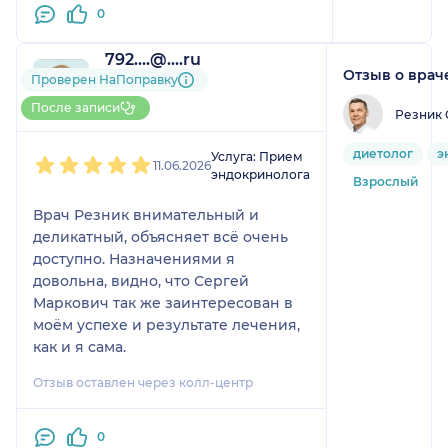
0
792....@....ru
Отзыв о врач
1 отзыв
и
1 оценка
Проверен НаПоправку
До 5 записей через
После записи
Резник 
НаПоправку
1
2
3
4
5
диетолог
э
Услуга: Прием
11.06.2026
эндокринолога
Взрослый
Врач Резник внимательный и
деликатный, объясняет всё очень
доступно. Назначениями я
довольна, видно, что Сергей
Маркович так же заинтересован в
моём успехе и результате лечения,
как и я сама.
Отзыв оставлен через колл-центр
0