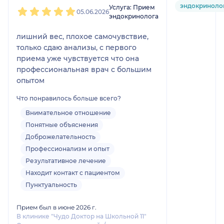
1
2
3
4
5
эндокриноло
Услуга: Прием
05.06.2026
эндокринолога
лишний вес, плохое самочувствие,
только сдаю анализы, с первого
приема уже чувствуется что она
профессиональная врач с большим
опытом
Что понравилось больше всего?
Внимательное отношение
Понятные объяснения
Доброжелательность
Профессионализм и опыт
Результативное лечение
Находит контакт с пациентом
Пунктуальность
Прием был в июне 2026 г.
В клинике "Чудо Доктор на Школьной 11"