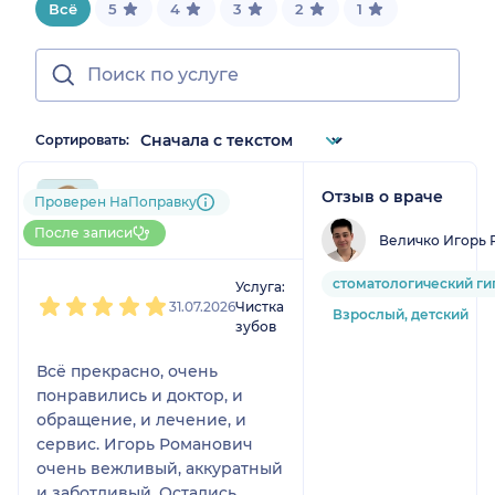
Всё
5
4
3
2
1
Сортировать:
Отзыв о враче
792....@....ru
Проверен НаПоправку
1 отзыв
После записи
Величко Игорь 
1
2
3
4
5
стоматологический ги
Услуга:
31.07.2026
Чистка
Взрослый, детский
зубов
Всё прекрасно, очень
понравились и доктор, и
обращение, и лечение, и
сервис. Игорь Романович
очень вежливый, аккуратный
и заботливый. Остались