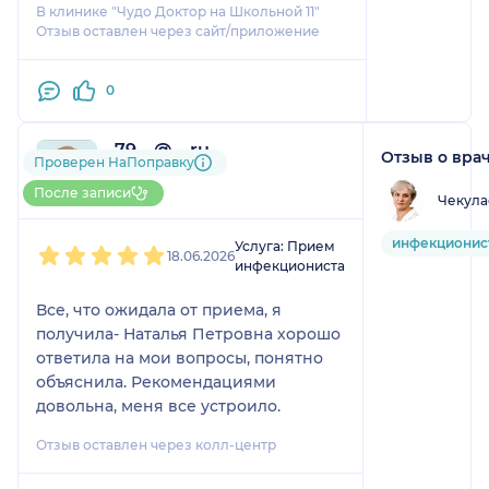
Предстоит ещё один визит к доктору
банковские карты по
В клинике "Чудо Доктор на Школьной 11"
и я очень надеюсь, что лечение
номеру телефона.
Отзыв оставлен через сайт/приложение
назначенное Натальей Петровной
Описывать растянутый
мне обязательно поможет. Спасибо.
процесс лечения
0
смысла не имеет, но
можно подытожить, что
такой объем работ при
79....@....ru
Отзыв о вра
Проверен НаПоправку
добросовестном
1 отзыв
До 5 записей через НаПоправку
После записи
подходе занимает не
Чекула
более одного месяца.
1
2
3
4
5
Стыдно!
инфекционис
Услуга: Прием
18.06.2026
инфекциониста
Все, что ожидала от приема, я
получила- Наталья Петровна хорошо
ответила на мои вопросы, понятно
объяснила. Рекомендациями
довольна, меня все устроило.
Отзыв оставлен через колл-центр