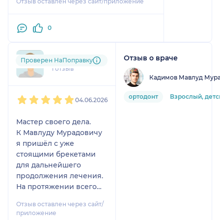
Отзыв оставлен через сайт/приложение
0
Отзыв о враче
art....@....com
Проверен НаПоправку
1 отзыв
Кадимов Мавлуд Мур
1
2
3
4
5
ортодонт
Взрослый, детс
04.06.2026
Мастер своего дела.
К Мавлуду Мурадовичу
я пришёл с уже
стоящими брекетами
для дальнейшего
продолжения лечения.
На протяжении всего
лечения он проявлял
Отзыв оставлен через сайт/
исключительное
приложение
мастерство в своей