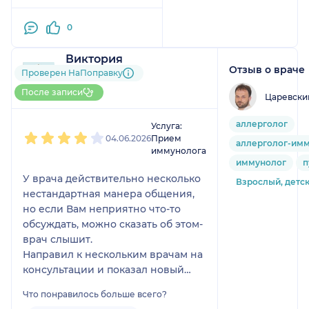
сфере, постоянно
0
информировал, был
всегда на связи и вёл
Виктория
себя очень вежливо и
Отзыв о враче
10 отзывов
Проверен НаПоправку
доброжелательно.
Больше 20 записей через
После каждого приёма
После записи
Царевски
НаПоправку
я наблюдал
1
2
3
4
5
значительный прогресс
аллерголог
Услуга:
в лечении. Постоянно
04.06.2026
Прием
аллерголог-им
интересовался
иммунолога
иммунолог
п
пожеланиями по
У врача действительно несколько
дальнейшей работе и
Взрослый, детс
нестандартная манера общения,
какой результат я хочу
но если Вам неприятно что-то
видеть в итоге.
обсуждать, можно сказать об этом-
Данный специалист
врач слышит.
оставил крайне
Направил к нескольким врачам на
положительное
консультации и показал новый
впечатление как
путь лечения, о котором ранее я
профессионал и как
Что понравилось больше всего?
не задумывалась. Современный
просто человек.