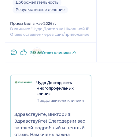
подход в лечении, нет
Доброжелательность
Всем, кто планирует
навязывания ненужных процедур
Результативное лечение
ставить брекеты очень
и анализов.
его рекомендую.
Продолжаю лечение.
Прием был в мае 2026 г.
В клинике "Чудо Доктор на Школьной 11"
Отзыв оставлен через сайт/приложение
0
Ответ клиники
Чудо Доктор, сеть
многопрофильных
клиник
Представитель клиники
Здравствуйте, Виктория!
Здравствуйте! Благодарим вас
за такой подробный и ценный
отзыв. Нам очень важна