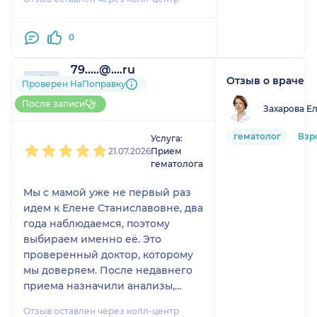
0
79.....@....ru
Отзыв о враче
1 отзыв
Проверен НаПоправку
До 5 записей через
После записи
Захарова Е
НаПоправку
1
2
3
4
5
гематолог
Взр
Услуга:
21.07.2026
Прием
гематолога
Мы с мамой уже не первый раз
идем к Елене Станиславовне, два
года наблюдаемся, поэтому
выбираем именно её. Это
проверенный доктор, которому
мы доверяем. После недавнего
приема назначили анализы,
сейчас ждем результаты.
Отзыв оставлен через колл-центр