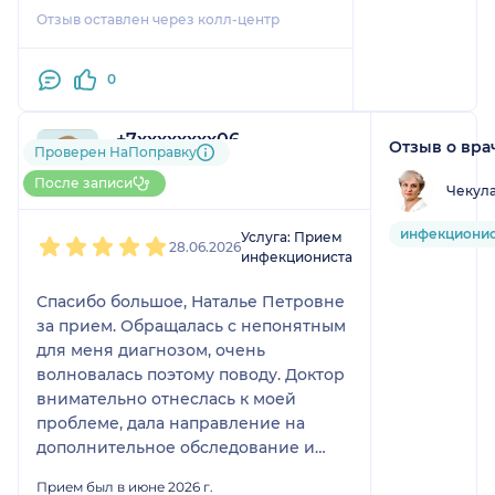
схемой обогащения
Отзыв оставлен через колл-центр
Демуровой И.К. и
наносят материальный
0
ущерб пациенту и
медицинскому
учреждению, хотя в
+7xxxxxxxx06
Отзыв о вра
Проверен НаПоправку
медицинском
2 отзыва
учреждении коллеги и
До 5 записей через НаПоправку
После записи
Чекула
руководство видимо не
1
2
3
4
5
возражало против работ
инфекциони
Услуга: Прием
28.06.2026
в "арендованном" у
инфекциониста
клиники кабинете. За
Спасибо большое, Наталье Петровне
качество своих работ
за прием. Обращалась с непонятным
ответственности не
для меня диагнозом, очень
несёт, после перевода
волновалась поэтому поводу. Доктор
денежных средств на
внимательно отнеслась к моей
связь не выходит. При
проблеме, дала направление на
расчетах требует
дополнительное обследование и
переводить денежные
назначила другое лечение.
средства на дроппеские
Прием был в июне 2026 г.