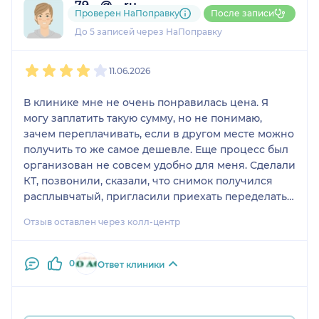
79....@....ru
Проверен НаПоправку
После записи
2 отзыва
До 5 записей через НаПоправку
1
2
3
4
5
11.06.2026
В клинике мне не очень понравилась цена. Я
могу заплатить такую сумму, но не понимаю,
зачем переплачивать, если в другом месте можно
получить то же самое дешевле. Еще процесс был
организован не совсем удобно для меня. Сделали
КТ, позвонили, сказали, что снимок получился
расплывчатый, пригласили приехать переделать.
Пока подумаю, буду ли обращаться сюда на
Отзыв оставлен через колл-центр
установку брекетов.
0
Ответ клиники