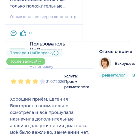
только положительные
эмоции и слова.
Отзыв оставлен через колл-центр
0
Пользователь
НаПоправку
Отзыв о враче
Проверен НаПоправку
1 отзыв
До 5 записей через
После записи
Вахрушева
НаПоправку
1
2
3
4
5
ревматолог
В
Услуга:
31.07.2026
Прием
ревматолога
Хороший приём. Евгения
Викторовна внимательно
осмотрела и всё прощупала,
назначила дополнительные
анализы для уточнения диагноза.
Всё было вежливо, замечаний нет.