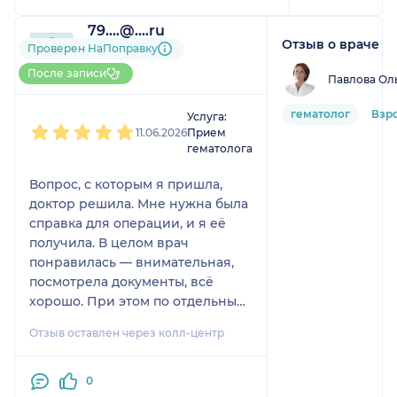
79....@....ru
Отзыв о враче
1 отзыв
Проверен НаПоправку
До 5 записей через
После записи
Павлова Ол
НаПоправку
1
2
3
4
5
гематолог
Взр
Услуга:
11.06.2026
Прием
гематолога
Вопрос, с которым я пришла,
доктор решила. Мне нужна была
справка для операции, и я её
получила. В целом врач
понравилась — внимательная,
посмотрела документы, всё
хорошо. При этом по отдельным
моментам у меня остались
Отзыв оставлен через колл-центр
небольшие сомнения, потому
что я давно болею и хорошо
знаю своё заболевание.
0