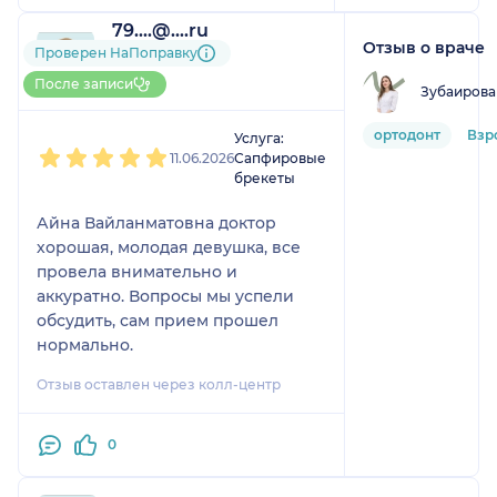
79....@....ru
Отзыв о враче
2 отзыва
Проверен НаПоправку
До 5 записей через
После записи
Зубаирова
НаПоправку
1
2
3
4
5
ортодонт
Взр
Услуга:
11.06.2026
Сапфировые
брекеты
Айна Вайланматовна доктор
хорошая, молодая девушка, все
провела внимательно и
аккуратно. Вопросы мы успели
обсудить, сам прием прошел
нормально.
Отзыв оставлен через колл-центр
0