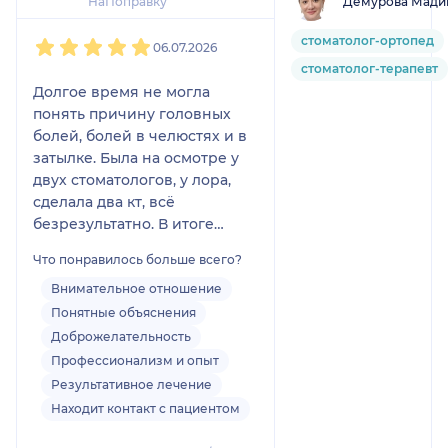
Демурова Мади
НаПоправку
1
2
3
4
5
стоматолог-ортопед
06.07.2026
стоматолог-терапевт
Долгое время не могла
понять причину головных
болей, болей в челюстях и в
затылке. Была на осмотре у
двух стоматологов, у лора,
сделала два кт, всё
безрезультатно. В итоге
решила записаться к
Что понравилось больше всего?
данному врачу, чтобы просто
посмотрели кт. В итоге
Внимательное отношение
Мадина К. сразу нашла
Понятные объяснения
причину болей: пульпит.
Доброжелательность
Благополучно пролечила и
Профессионализм и опыт
боли сразу прошли.
Результативное лечение
Безмерно благодарна за
Находит контакт с пациентом
доброе, внимательное
отношение ко мне. С зубами