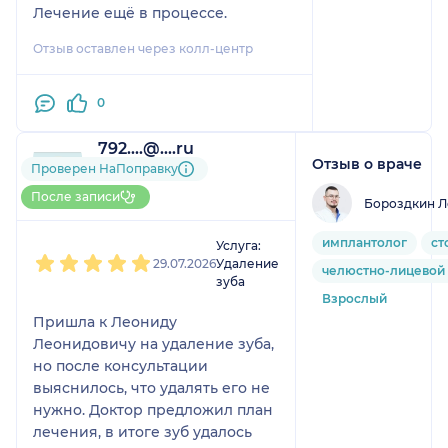
Лечение ещё в процессе.
Отзыв оставлен через колл-центр
0
792....@....ru
Отзыв о враче
2 отзыва
Проверен НаПоправку
До 5 записей через
После записи
Бороздкин Л
НаПоправку
1
2
3
4
5
имплантолог
ст
Услуга:
29.07.2026
Удаление
челюстно-лицевой 
зуба
Взрослый
Пришла к Леониду
Леонидовичу на удаление зуба,
но после консультации
выяснилось, что удалять его не
нужно. Доктор предложил план
лечения, в итоге зуб удалось