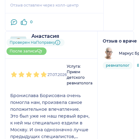
Назначение было понятным, случай
Отзыв оставлен через колл-центр
у меня несложный. Окончательно о
результате будет понятно после
повторного анализа.
0
Анастасия
Отзыв о враче
1 отзыв
Проверен НаПоправку
До 10 записей через
После записи
Маркус Б
НаПоправку
1
2
3
4
5
ревматолог
Услуга:
Прием
27.07.2026
детского
ревматолога
Бронислава Борисовна очень
помогла нам, произвела самое
положительное впечатление.
Это был уже не наш первый врач,
к ней мы специально ездили в
Москву. И она однозначно лучше
предыдущих специалистов,