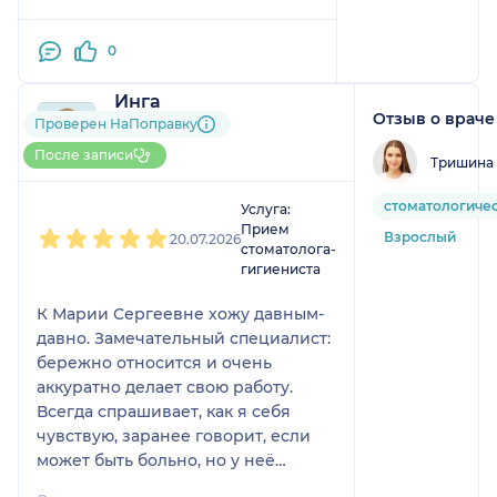
0
Инга
Отзыв о враче
1 отзыв
Проверен НаПоправку
До 5 записей через
После записи
Тришина
НаПоправку
1
2
3
4
5
стоматологичес
Услуга:
Прием
Взрослый
20.07.2026
стоматолога-
гигиениста
К Марии Сергеевне хожу давным-
давно. Замечательный специалист:
бережно относится и очень
аккуратно делает свою работу.
Всегда спрашивает, как я себя
чувствую, заранее говорит, если
может быть больно, но у неё
совсем не больно — очень лёгкая