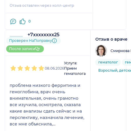
Отзыв оставлен через колл-центр
0
+7xxxxxxxx25
Отзыв о враче
3 отзыва
Проверен НаПоправку
Больше 10 записей через
После записи
Смирнова 
НаПоправку
1
2
3
4
5
гематолог
ге
Услуга:
08.06.2026
Прием
Взрослый, детск
гематолога
проблема низкого ферритина и
гемоглобина, врач очень
внимательная, очень грамотно
все изучила, осмотрела, сказала
какие анализы сдать сейчас и на
перспективу, назначила лечение,
все мне объяснила,
профессионал своего дела.