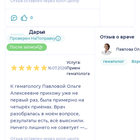
Отзыв оставлен через колл-центр
рука. Я очень довольна, благодарна
ей и всегда рекомендую другим.
0
Дарья
Отзыв о враче
4 отзыва
Проверен НаПоправку
Больше 20 записей через
После записи
Павлова Ол
НаПоправку
1
2
3
4
5
гематолог
Взр
Услуга:
16.07.2026
Прием
гематолога
К гематологу Павловой Ольге
Алексеевне прихожу уже не
первый раз, была примерно на
четырёх приёмах. Врач
разобралась в моём вопросе,
результаты есть, всё выяснили.
Ничего лишнего не советует —
всё по делу и по существу.
Отзыв оставлен через колл-центр