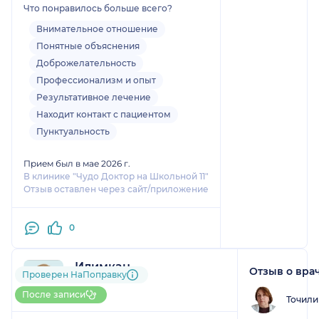
Что понравилось больше всего?
спасибо большое
Внимательное отношение
Понятные объяснения
Доброжелательность
Профессионализм и опыт
Результативное лечение
Находит контакт с пациентом
Пунктуальность
Прием был в мае 2026 г.
В клинике "Чудо Доктор на Школьной 11"
Отзыв оставлен через сайт/приложение
0
Илимкан
Отзыв о вра
Проверен НаПоправку
1 отзыв
До 10 записей через НаПоправку
После записи
Точили