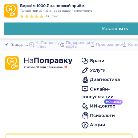
1
2
3
4
5
1
2
3
4
5
1
2
3
4
5
to
Вернём 1000 ₽ за первый приём!
Закрыть
Только при записи через наше приложение
content
~13.5 тыс.
Установить
НаПоправку
Подарочная
Город:
Москва
Приложение
Кли
Плюс
карта
Врачи
Услуги
Диагностика
Онлайн-
консультации
ИИ-доктор
Психологи
Акции