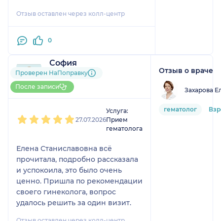
потому что смогла поставить
Отзыв оставлен через колл-центр
диагноз.
0
София
Отзыв о враче
1 отзыв
Проверен НаПоправку
До 5 записей через
После записи
Захарова Е
НаПоправку
1
2
3
4
5
гематолог
Взр
Услуга:
27.07.2026
Прием
гематолога
Елена Станиславовна всё
прочитала, подробно рассказала
и успокоила, это было очень
ценно. Пришла по рекомендации
своего гинеколога, вопрос
удалось решить за один визит.
Отзыв оставлен через колл-центр