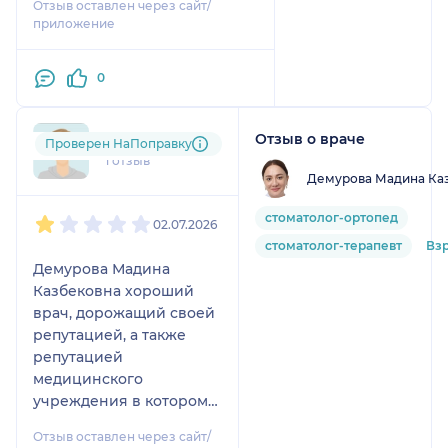
Отзыв оставлен через сайт/
теперь только к ней.
приложение
Ассистентка у врача тоже
замечательная
0
Отзыв о враче
hua....@....com
Проверен НаПоправку
1 отзыв
Демурова Мадина Ка
1
2
3
4
5
стоматолог-ортопед
02.07.2026
стоматолог-терапевт
Вз
Демурова Мадина
Казбековна хороший
врач, дорожащий своей
репутацией, а также
репутацией
медицинского
учреждения в котором
она работает, по
Отзыв оставлен через сайт/
крайней мере она сама