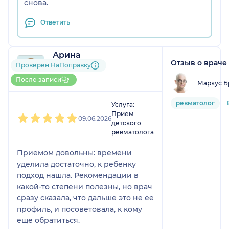
снова.
Ответить
Арина
Отзыв о враче
2 отзыва
Проверен НаПоправку
До 5 записей через
После записи
Маркус Б
НаПоправку
1
2
3
4
5
ревматолог
Услуга:
Прием
09.06.2026
детского
ревматолога
Приемом довольны: времени
уделила достаточно, к ребенку
подход нашла. Рекомендации в
какой-то степени полезны, но врач
сразу сказала, что дальше это не ее
профиль, и посоветовала, к кому
еще обратиться.