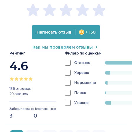
Написать отзыв
+ 150
Как мы проверяем отзывы
Рейтинг
Фильтр по оценкам
4.6
Отлично
progress:
83.333333333333
Хорошо
progress:
5.555555555555555%
Нормально
progress:
136 отзывов
3.0864197530864197%
Плохо
progress:
29 оценок
1.2345679012345678%
Ужасно
progress:
Заблокировано
Нерелевантно
6.790123456790123%
3
0