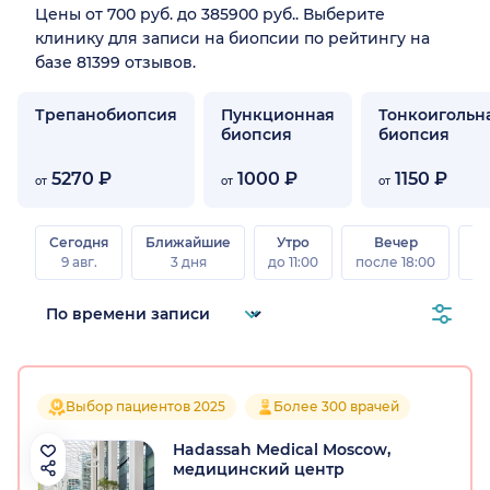
Цены от 700 руб. до 385900 руб.. Выберите
клинику для записи на биопсии по рейтингу на
базе 81399 отзывов.
Трепанобиопсия
Пункционная
Тонкоигольн
биопсия
биопсия
5270 ₽
1000 ₽
1150 ₽
от
от
от
Сегодня
Ближайшие
Утро
Вечер
В
9 авг.
3 дня
до 11:00
после 18:00
8 а
Выбор пациентов 2025
Более 300 врачей
Hadassah Medical Moscow,
медицинский центр