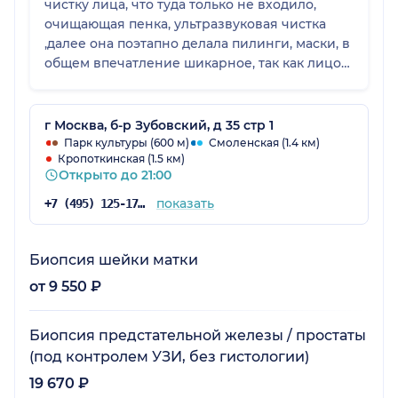
чистку лица, что туда только не входило,
очищающая пенка, ультразвуковая чистка
,далее она поэтапно делала пилинги, маски, в
общем впечатление шикарное, так как лицо
преобразилось , будто задышала. Подойдет
хорошо особенно тем, у кого кожа
загрязнена или неровная, эти чистки даже
г Москва, б-р Зубовский, д 35 стр 1
вырвнивают тон лица + убирают постакне
Парк культуры (600 м)
Смоленская (1.4 км)
Кропоткинская (1.5 км)
вместе с пигментацией!!! Советую делать
Открыто до 21:00
курсом, так как эффект накопительный!)
Далее через время так же у специалиста
показать
+7 (495) 125-17-00
Гюнай прошла курсом массаж тела на
аппарате LPG. Ну это просто отвал бошки, этот
массаж уберет вам на 60-70% целлюлит и
Биопсия шейки матки
неровности кожи. Если хотите прям 100%
от 9 550 ₽
результат, то совмещайте правильное
питание со спортом и этот массаж. Во время
Биопсия предстательной железы / простаты
процедуры Гюнай так же делает
(под контролем УЗИ, без гистологии)
водорослевое обертывание, что обеспечит
коже более глубокой эффект!!! Рекомендую
19 670 ₽
10/10!!