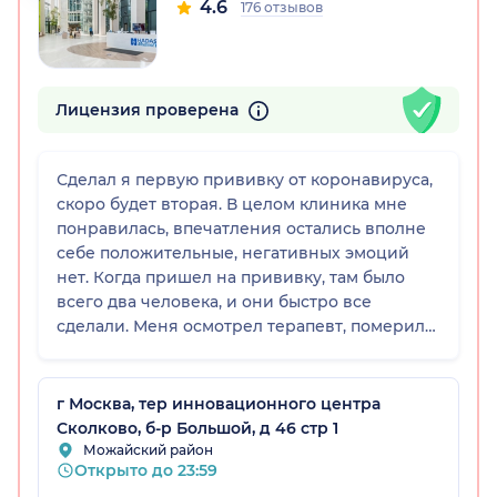
4.6
176 отзывов
Лицензия проверена
Сделал я первую прививку от коронавируса,
скоро будет вторая. В целом клиника мне
понравилась, впечатления остались вполне
себе положительные, негативных эмоций
нет. Когда пришел на прививку, там было
всего два человека, и они быстро все
сделали. Меня осмотрел терапевт, померил
температуру, послушал легкие, расспросил и
дал разрешение на вакцинацию. В
процедурном кабинете любезно
г Москва, тер инновационного центра
посоветовали не увлекаться физическими
Сколково, б-р Большой, д 46 стр 1
нагрузками и не мочить первое время место
Можайский район
Открыто до 23:59
прививки. Весь персонал в клинике, включая