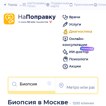
НаПоправку
Подарочная
Город:
Москва
Приложение
Кли
Плюс
карта
Закрыть
Врачи
Услуги
Диагностика
Онлайн-
консультации
ИИ-доктор
Психологи
Акции
Очистить
Биопсия в Москве
1200 клиник