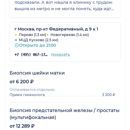
подсказали. А вот нашла я клинику с трудом:
вышла из метро и не могла понять, куда идти
дальше. Я запуталась, и мне пришлось
спрашивать совета у прохожих, что не очень
удобно, ведь не каждый знает этот район.
г Москва, пр-кт Федеративный, д 9 к 1
Возможно, нужно сделать какие-то указатели,
Перово (1.3 км)
Новогиреево (1.4 км)
МЦД Кусково (2.5 км)
чтобы пациентам было легче
Открыто до 21:00
ориентироваться. Потом мне подсказали, что
туда идет автобус, я на нем доехала, потому
показать
+7 (495) 067-17-59
что боялась опоздать на прием, а назад
дошла пешком.
Биопсия шейки матки
от 6 200 ₽
Оплачивается отдельно:
Прием гинеколога
3 300 ₽
Биопсия предстательной железы / простаты
(мультифокальная)
от 12 289 ₽