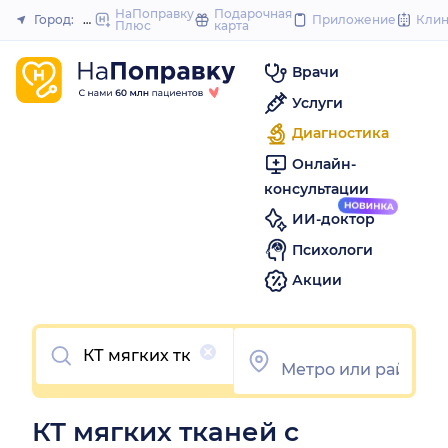
to
НаПоправку
Подарочная
Город:
Москва
Приложение
Кли
Плюс
карта
Закрыть
content
Врачи
Услуги
Диагностика
Онлайн-
консультации
ИИ-доктор
Психологи
Акции
Очистить
КТ мягких тканей с