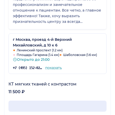
профессионализм и замечательное
отношение к пациентам. Все четко, а главное
эффективно! Также, хочу выразить
признательность центру за всегда
спокойную, доброжелательную атмосферу, за
вежливый, грамотный и знающий толк в
своем деле персонал. Меня все устраивает,
г Москва, проезд 4-й Верхний
считаю, что цены за лечение вполне
Михайловский, д 10 к 6
соответствуют качеству обслуживания.
Ленинский проспект (1.2 км)
Площадь Гагарина (1.4 км)
Шаболовская (1.6 км)
Открыто до 21:00
показать
+7 (495) 152-02-96
КТ мягких тканей с контрастом
11 500 ₽