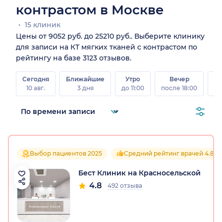
контрастом в Москве
15 клиник
Цены от 9052 руб. до 25210 руб.. Выберите клинику
для записи на КТ мягких тканей с контрастом по
рейтингу на базе 3123 отзывов.
Сегодня
Ближайшие
Утро
Вечер
10 авг.
3 дня
до 11:00
после 18:00
15 
Выбор пациентов 2025
Средний рейтинг врачей 4.8
Бест Клиник на Красносельской
4.8
492 отзыва