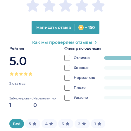
Написать отзыв
+ 150
Как мы проверяем отзывы
Рейтинг
Фильтр по оценкам
5.0
Отлично
progress:
100%
Хорошо
progress:
0%
Нормально
progress:
2 отзыва
0%
Плохо
progress:
0%
Ужасно
progress:
Заблокировано
Нерелевантно
1
0
0%
Всё
5
4
3
2
1