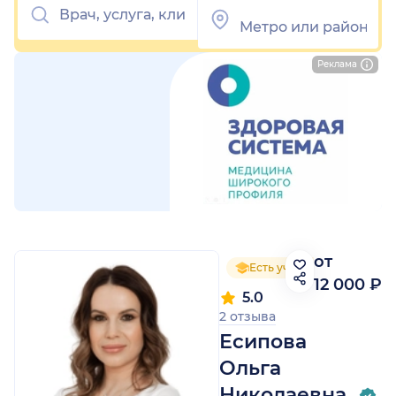
Реклама
от
Есть ученая степень
12 000 ₽
5.0
2 отзыва
Есипова
Ольга
Николаевна