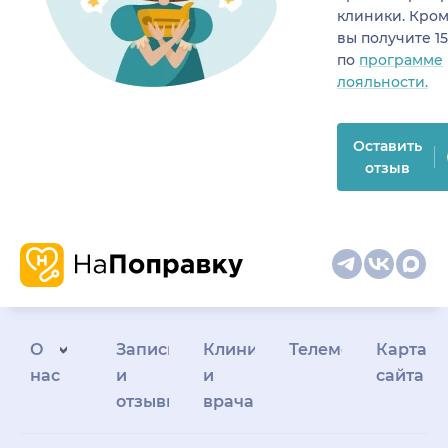
клиники. Кром
вы получите 1
по
программе
лояльности.
Оставить
отзыв
О
Запись
Клиникам
Телемедицина
Карта
нас
и
и
сайта
отзывы
врачам