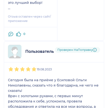
это лучший выбор!
Она не просто
Отзыв оставлен через сайт/
превосходный
приложение
гинеколог-
эндокринолог, но и
0
настоящий
профессионал в области
интегративной
Проверен НаПоправку
медицины. Что
Пользователь НаПоправку
поражает больше всего
— это её глубокие и
1
2
3
4
5
всесторонние знания.
19.08.2023
Действительно,
создается ощущение,
Сегодня была на приёме у Есиповой Ольги
что она разбирается
Николаевны, сказать что я благодарна, не чего не
буквально во всех
сказать!
нюансах здоровья и
Врач с золотыми руками, с первых минут
всегда находит
расположила к себе, успокоила, провела
причинно-
обследования и ответила на все мои вопросы, а