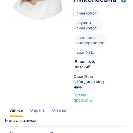
гинеколог
акушер-
гинеколог
гинеколог-
эндокринолог
врач УЗД
Взрослый,
детский
Стаж 18 лет
Кандидат мед.
наук
Это ваш
профиль?
Запись
О враче
Отзывы
Место приёма: