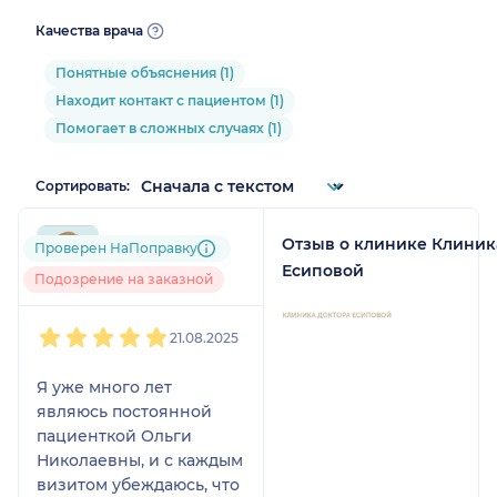
Качества врача
Понятные объяснения (1)
Находит контакт с пациентом (1)
Помогает в сложных случаях (1)
Сортировать:
Отзыв о клинике Клиник
oda....@....com
Проверен НаПоправку
1 отзыв
Есиповой
Подозрение на заказной
1
2
3
4
5
21.08.2025
Я уже много лет
являюсь постоянной
пациенткой Ольги
Николаевны, и с каждым
визитом убеждаюсь, что