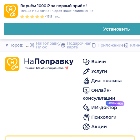
1
2
3
4
5
1
2
3
4
5
1
2
3
4
5
to
Вернём 1000 ₽ за первый приём!
Закрыть
Только при записи через наше приложение
content
~13.5 тыс.
Установить
НаПоправку
Подарочная
Город:
Москва
Приложение
Кли
Плюс
карта
Врачи
Услуги
Диагностика
Онлайн-
консультации
ИИ-доктор
Психологи
Акции