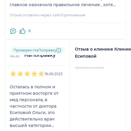
следственные связи,
главное назначила правильное лечение , хотя
когда другие не видят.
проблема очень не простая!
Отзыв оставлен через сайт/приложение
Дала рекомендации о дальнейшем плане
Когда несколько лет
обследований, теперь со спокойной душой буду
назад Ольга Николаевна
следовать рекомендациям )
0
открыла свою клинику, я
испытала невероятную
радость и облегчение!
Отзыв о клинике Клиник
Пользователь
Проверен НаПоправку
Это стало логичным
НаПоправку
Есиповой
продолжением её
профессионализма и
1
2
3
4
5
подхода. Теперь по всем
16.06.2023
вопросам, касающимся
здоровья — только к
Осталась в полном и
ним. Здесь чувствуешь
приятном восторге от
себя в надежных руках,
мед персонала, в
получаешь комплексный
частности от доктора
и по-настоящему
Есиповой Ольги, это
внимательный подход.
действительно врач
высшей категории
Огромное спасибо