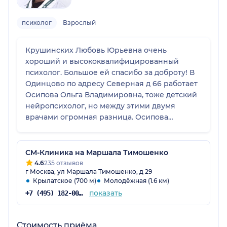
психолог
Взрослый
Крушинских Любовь Юрьевна очень
хороший и высококвалифицированный
психолог. Большое ей спасибо за доброту! В
Одинцово по адресу Северная д 66 работает
Осипова Ольга Владимировна, тоже детский
нейропсихолог, но между этими двумя
врачами огромная разница. Осипова
некомпетентная и грубая. Видимо, разница в
образовании. Могу посоветовать на этом
сайте Крушинских как хорошего
СМ-Клиника на Маршала Тимошенко
специалиста.
4.6
235 отзывов
г Москва, ул Маршала Тимошенко, д 29
Крылатское (700 м)
Молодёжная (1.6 км)
показать
+7 (495) 182-00-85
Стоимость приёма