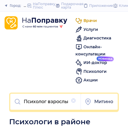
to
НаПоправку
Подарочная
Город:
Москва
Приложение
Кли
Плюс
карта
Закрыть
content
Врачи
Услуги
Диагностика
Онлайн-
консультации
ИИ-доктор
Психологи
Акции
Очистить
Митино
Психологи в районе