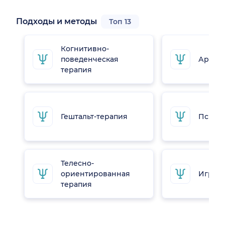
Подходы и методы
Топ 13
Когнитивно-
поведенческая
Арт-те
терапия
Гештальт-терапия
Психо
Телесно-
ориентированная
Игрот
терапия