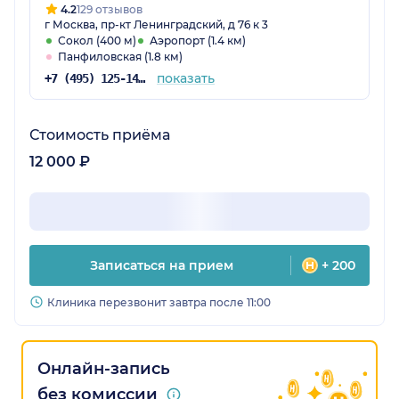
назначил именно конкретные препараты и
4.2
129 отзывов
г Москва, пр-кт Ленинградский, д 76 к 3
суть их работы.
Сокол (400 м)
Аэропорт (1.4 км)
Панфиловская (1.8 км)
показать
+7 (495) 125-14-89
Стоимость приёма
12 000 ₽
Записаться на прием
+ 200
Клиника перезвонит завтра после 11:00
Онлайн-запись
без комиссии