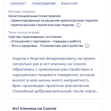
психолог
психотерапевт
Взрослый
Методы терапии:
Экзистенциальная психотерапия
Ориентированная на решение краткосрочная терапия
Краткосрочная стратегическая терапия
Темы консультаций:
Чувства, переживания, состояния
Отношения с партнёром
Карьера и работа
Тело и здоровье
Психические расстройства
Ходила к Георгию Владимировичу на прием
несколько раз в ист клинику на Соколе.
Обратилась с тревожным расстройством и
нарушением пищевого поведения, которое
вносит в мою жизнь много неприятного..
Врач производит приятное впечатление.
Спокойный доброжелательный, после опроса
назначил лечение, схему приема и
корректировал их в последующие приемы.
Понятно объяснил причину по которой
Ист Клиника на Соколе