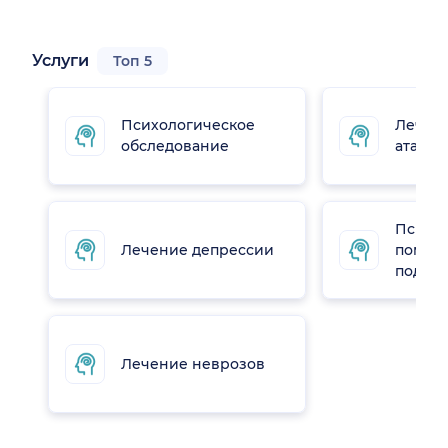
Услуги
Топ 5
Психологическое
Лечен
обследование
атак
Психо
Лечение депрессии
помощь
подрос
Лечение неврозов