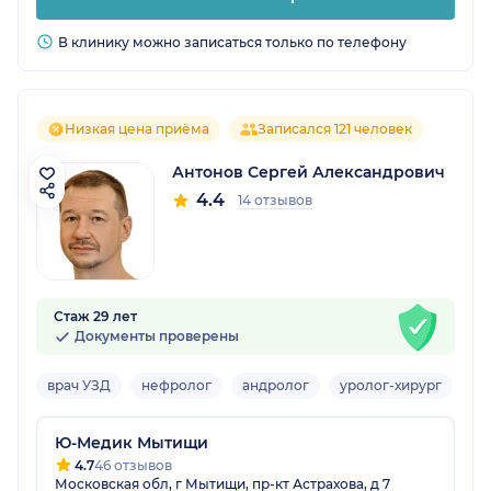
В клинику можно записаться только по телефону
Низкая цена приёма
Записался 121 человек
Антонов Сергей Александрович
4.4
14 отзывов
Стаж 29 лет
Документы проверены
врач УЗД
нефролог
андролог
уролог-хирург
Взр
Ю-Медик Мытищи
4.7
46 отзывов
Московская обл, г Мытищи, пр-кт Астрахова, д 7