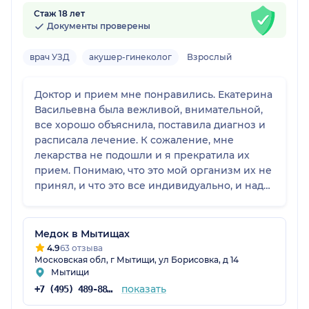
Стаж 18 лет
Документы проверены
врач УЗД
акушер-гинеколог
Взрослый
Доктор и прием мне понравились. Екатерина
Васильевна была вежливой, внимательной,
все хорошо объяснила, поставила диагноз и
расписала лечение. К сожаление, мне
лекарства не подошли и я прекратила их
прием. Понимаю, что это мой организм их не
принял, и что это все индивидуально, и надо
препараты подбирать снова. А врачом я
довольна, видно, что профессионализм на
хорошем уровне.
Медок в Мытищах
4.9
63 отзыва
Московская обл, г Мытищи, ул Борисовка, д 14
Мытищи
показать
+7 (495) 489-88-74