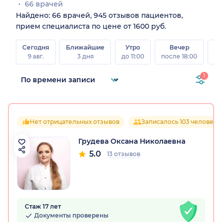
66 врачей
Найдено: 66 врачей, 945 отзывов пациентов,
прием специалиста по цене от 1600 руб.
Сегодня
Ближайшие
Утро
Вечер
В
9 авг.
3 дня
до 11:00
после 18:00
8 а
1
Нет отрицательных отзывов
Записалось 103 человека
Грудева Оксана Николаевна
5.0
13 отзывов
Стаж 17 лет
Документы проверены