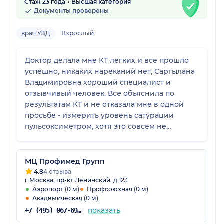
Стаж 23 года
Высшая категория
Документы проверены
врач УЗД
Взрослый
Доктор делала мне КТ легких и все прошло
успешно, никаких нареканий нет, Саргылана
Владимировна хороший специалист и
отзывчивый человек. Все объяснила по
результатам КТ и не отказала мне в одной
просьбе - измерить уровень сатурации
пульсоксиметром, хотя это совсем не
входило в ее обязанности, за что доктору
большое спасибо, потому что я болела
ковидом и очень переживала за свое
МЦ Профимед Групп
состояние. Я осталась всем довольна и хочу
4.8
4 отзыва
г Москва, пр-кт Ленинский, д 123
поставить Саргылане Владимировне
Аэропорт (0 м)
Профсоюзная (0 м)
максимальную оценку.
Академическая (0 м)
показать
+7 (495) 067-69-20