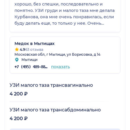
хорошо, без спешки, последовательно и
понятно. УЗИ груди и малого таза мне делала
Курбанова, она мне очень понравилась, если
буду делать еще, то только у нее. Очень
внимательная, аккуратная, вдумчивая.
Обычно приходишь к доктору и
переживаешь за здоровье, особенно в 50 лет,
Медок в Мытищах
а здесь врач нашла нужные слова и подход. Я
4.9
63 отзыва
Московская обл, г Мытищи, ул Борисовка, д 14
ушла оттуда, выдохнув, с хорошим прогнозом.
Мытищи
показать
+7 (495) 489-88-74
УЗИ малого таза трансвагинально
4 200 ₽
УЗИ малого таза трансабдоминально
4 200 ₽