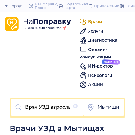
to
НаПоправку
Подарочная
Город:
Мытищи (Москва и область)
Приложение
Кли
Плюс
карта
Закрыть
content
Врачи
Услуги
Диагностика
Онлайн-
консультации
ИИ-доктор
Психологи
Акции
Очистить
Мытищи
Врачи УЗД в Мытищах