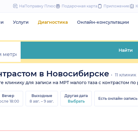
to
НаПоправку Плюс
Подарочная карта
Приложение
content
чи
Услуги
Диагностика
Онлайн-консультации
Найти
онтрастом в Новосибирске
11 клиник
те клинику для записи на МРТ малого таза с контрастом по 
Вечер
Выходные
Другая дата
Есть онлайн-запись
осле 18:00
8 авг. – 9 авг.
Выбрать