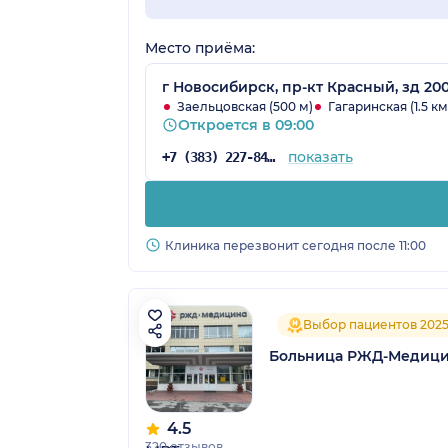
Место приёма:
г Новосибирск, пр-кт Красный, зд 20
Заельцовская (500 м)
Гагаринская (1.5 км
Откроется в 09:00
показать
+7 (383) 227-84-67
Клиника перезвонит сегодня после 11:00
Выбор пациентов 202
Больница РЖД-Медици
4.5
320 отзывов