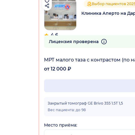
Выбор пациентов 202
Клиника Аперто на Да
4.6
80 отзывов
Лицензия проверена
МРТ малого таза с контрастом (по 
от 12 000 ₽
Закрытый томограф GE Brivo 355 1.5T 1,5
Вес пациента: до 98
Место приёма: