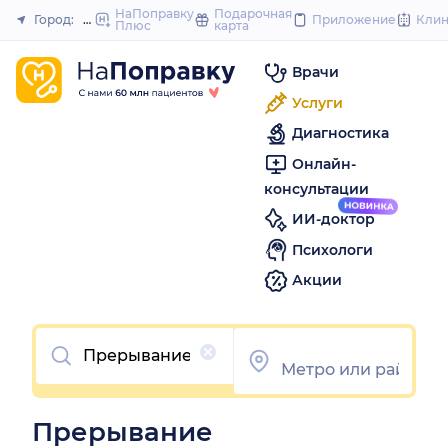
to
НаПоправку
Подарочная
Город:
Новосибирск
Приложение
Кли
Плюс
карта
Закрыть
content
Врачи
Услуги
Диагностика
Онлайн-
консультации
ИИ-доктор
Психологи
Акции
Очистить
Прерывание