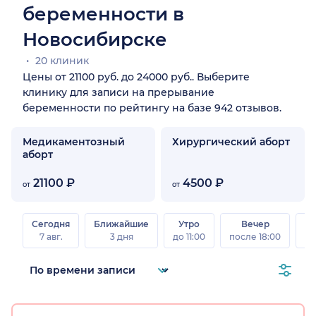
беременности в
Новосибирске
20 клиник
Цены от 21100 руб. до 24000 руб.. Выберите
клинику для записи на прерывание
беременности по рейтингу на базе 942 отзывов.
Медикаментозный
Хирургический аборт
аборт
21100 ₽
4500 ₽
от
от
Сегодня
Ближайшие
Утро
Вечер
В
7 авг.
3 дня
до 11:00
после 18:00
8 а