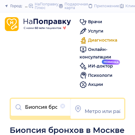
to
НаПоправку
Подарочная
Город:
Москва
Приложение
Кли
Плюс
карта
Закрыть
content
Врачи
Услуги
Диагностика
Онлайн-
консультации
ИИ-доктор
Психологи
Акции
Очистить
Биопсия бронхов в Москве