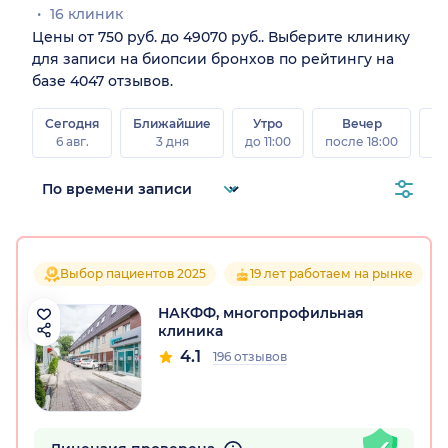
16 клиник
Цены от 750 руб. до 49070 руб.. Выберите клинику
для записи на биопсии бронхов по рейтингу на
базе 4047 отзывов.
Сегодня
Ближайшие
Утро
Вечер
В
6 авг.
3 дня
до 11:00
после 18:00
8 а
Выбор пациентов 2025
19 лет работаем на рынке
НАКФФ, многопрофильная
клиника
4.1
196 отзывов