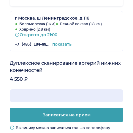
Проверила голову прибором. Ничего не
обнаружено. Я уже перед этим тоже поняла
причину. Скорее всего это была реакция на
г Москва, ш Ленинградское, д 116
витамины группы В. Была подобная реакция
Беломорская (1 км)
Речной вокзал (1.8 км)
Ховрино (2.8 км)
в прошлом году. Я не жалею, что обратилась
Открыто до 21:00
в клинику. Теперь хоть буду спокойна. А ещё
проконсультировалась с доктором по поводу
показать
+7 (495) 104-99-85
косметологии, ту врач ещё и косметолог.
Клинику и врача рекомендую.
Дуплексное сканирование артерий нижних
конечностей
4 550 ₽
Записаться на прием
В клинику можно записаться только по телефону