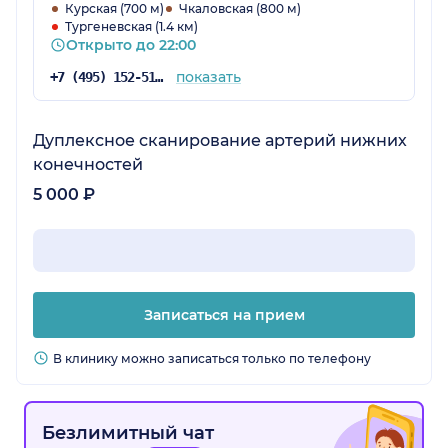
бумажном варианте я приходила сама, но
Курская (700 м)
Чкаловская (800 м)
Тургеневская (1.4 км)
еще прислали на почту, т.к. электронный
Открыто до 22:00
вариант мне тоже был нужен.
показать
+7 (495) 152-51-82
Дуплексное сканирование артерий нижних
конечностей
5 000 ₽
Записаться на прием
В клинику можно записаться только по телефону
Безлимитный чат