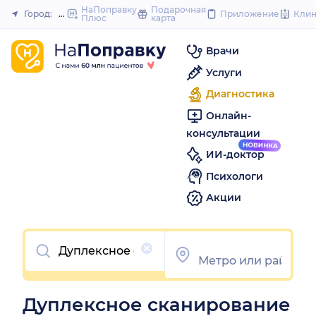
to
НаПоправку
Подарочная
Город:
Москва
Приложение
Кли
Плюс
карта
Закрыть
content
Врачи
Услуги
Диагностика
Онлайн-
консультации
ИИ-доктор
Психологи
Акции
Очистить
Дуплексное сканирование