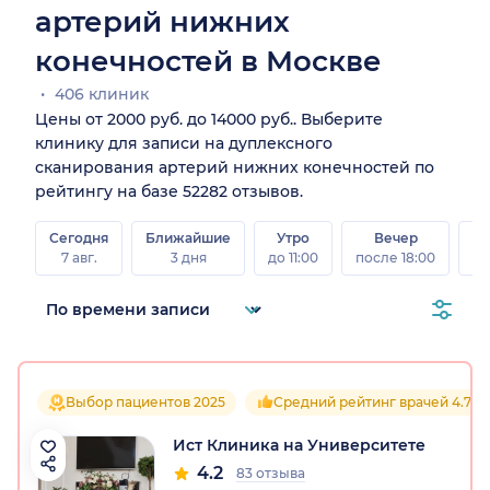
артерий нижних
конечностей в Москве
406 клиник
Цены от 2000 руб. до 14000 руб.. Выберите
клинику для записи на дуплексного
сканирования артерий нижних конечностей по
рейтингу на базе 52282 отзывов.
Сегодня
Ближайшие
Утро
Вечер
В
7 авг.
3 дня
до 11:00
после 18:00
8 а
Выбор пациентов 2025
Средний рейтинг врачей 4.7
Ист Клиника на Университете
4.2
83 отзыва