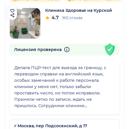
Клиника Здоровья на Курской
4.7
902 отзыва
Лицензия проверена
Делала ПЦР-тест для выезда за границу, с
переводом справки на английский язык,
особых замечаний к работе персонала
клиники у меня нет, только забыли
проставить число, но потом исправили.
Приняли четко по записи, ждать не
пришлось. Сотрудники клиники
внимательные и приятные, клиника
беленькая и чистенькая. Выдали еще QR-код
для занесения в Госреестр. За результатом в
г Москва, пер Подсосенский, д 17