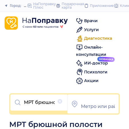
to
НаПоправку
Подарочная
Город:
Москва
Приложение
Кли
Плюс
карта
Закрыть
content
Врачи
Услуги
Диагностика
Онлайн-
консультации
ИИ-доктор
Психологи
Акции
Очистить
МРТ брюшной полости