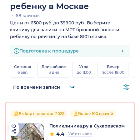
ребенку в Москве
68 клиник
Цены от 6300 руб. до 39900 руб.. Выберите
клинику для записи на МРТ брюшной полости
ребенку по рейтингу на базе 8101 отзыва.
Подготовка к процедуре
Сегодня
Ближайшие
Утро
Вечер
В
6 авг.
3 дня
до 11:00
после 18:00
8 а
Выбор пациентов 2025
Более 100 врачей
Поликлиника.ру в Сухаревском
4.4
186 отзывов