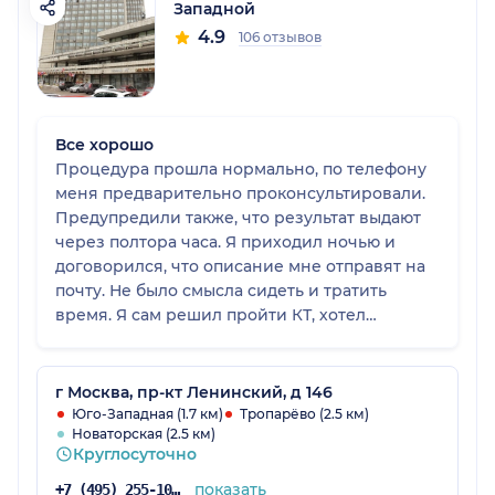
Западной
4.9
106 отзывов
Все хорошо
Процедура прошла нормально, по телефону
меня предварительно проконсультировали.
Предупредили также, что результат выдают
через полтора часа. Я приходил ночью и
договорился, что описание мне отправят на
почту. Не было смысла сидеть и тратить
время. Я сам решил пройти КТ, хотел
убедиться, что с легкими все в порядке, и
заключение это подтвердило. В клинике
комфортная обстановка, очереди не было, так
г Москва, пр-кт Ленинский, д 146
как прием у всех по записи.
Юго-Западная (1.7 км)
Тропарёво (2.5 км)
Новаторская (2.5 км)
Круглосуточно
показать
+7 (495) 255-10-78