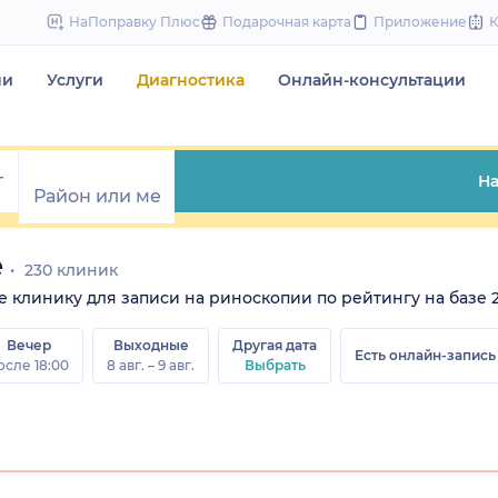
to
НаПоправку Плюс
Подарочная карта
Приложение
content
чи
Услуги
Диагностика
Онлайн-консультации
На
е
230 клиник
те клинику для записи на риноскопии по рейтингу на базе 
Вечер
Выходные
Другая дата
Есть онлайн-запись
осле 18:00
8 авг. – 9 авг.
Выбрать