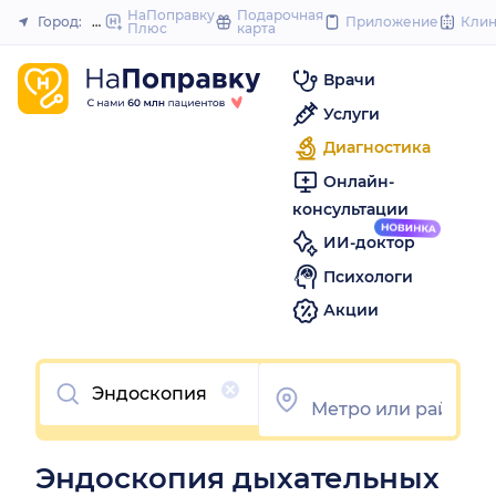
НаПоправку
Подарочная
Город:
Москва
Приложение
Кли
Плюс
карта
Закрыть
Врачи
Услуги
Диагностика
Онлайн-
консультации
ИИ-доктор
Психологи
Акции
Очистить
Эндоскопия дыхательных