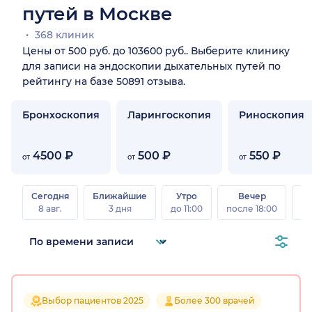
путей в Москве
368 клиник
Цены от 500 руб. до 103600 руб.. Выберите клинику
для записи на эндоскопии дыхательных путей по
рейтингу на базе 50891 отзыва.
Бронхоскопия
Ларингоскопия
Риноскопия
4500 ₽
500 ₽
550 ₽
от
от
от
Сегодня
Ближайшие
Утро
Вечер
В
8 авг.
3 дня
до 11:00
после 18:00
8 а
Выбор пациентов 2025
Более 300 врачей