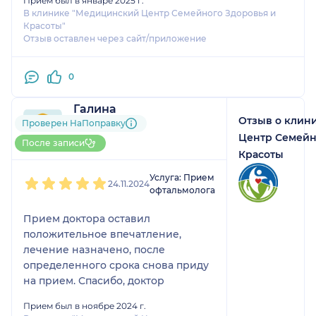
Прием был в январе 2025 г.
В клинике "Медицинский Центр Семейного Здоровья и
Красоты"
Отзыв оставлен через сайт/приложение
0
Галина
Отзыв о клин
1 отзыв
Проверен НаПоправку
До 5 записей через
Центр Семейн
После записи
НаПоправку
Красоты
1
2
3
4
5
Услуга: Прием
24.11.2024
офтальмолога
Прием доктора оставил
положительное впечатление,
лечение назначено, после
определенного срока снова приду
на прием. Спасибо, доктор
Прием был в ноябре 2024 г.