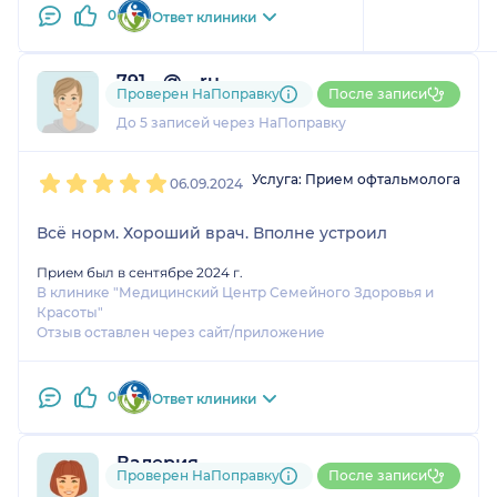
0
Ответ клиники
791....@....ru
Проверен НаПоправку
После записи
1 отзыв
До 5 записей через НаПоправку
1
2
3
4
5
Услуга: Прием офтальмолога
06.09.2024
Всё норм. Хороший врач. Вполне устроил
Прием был в сентябре 2024 г.
В клинике "Медицинский Центр Семейного Здоровья и
Красоты"
Отзыв оставлен через сайт/приложение
0
Ответ клиники
Валерия
Проверен НаПоправку
После записи
15 отзывов