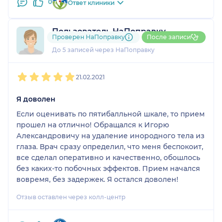
0
Ответ клиники
Пользователь НаПоправку
Проверен НаПоправку
После записи
1 отзыв
До 5 записей через НаПоправку
1
2
3
4
5
21.02.2021
Я доволен
Если оценивать по пятибалльной шкале, то прием
прошел на отлично! Обращался к Игорю
Александровичу на удаление инородного тела из
глаза. Врач сразу определил, что меня беспокоит,
все сделал оперативно и качественно, обошлось
без каких-то побочных эффектов. Прием начался
вовремя, без задержек. Я остался доволен!
Отзыв оставлен через колл-центр