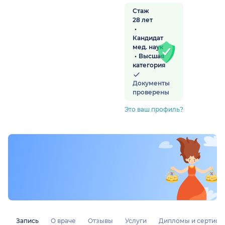
Стаж
28 лет
Кандидат
мед. наук
Высшая
категория
Документы
проверены
Это ваш профиль?
Запись
О враче
Отзывы
Услуги
Дипломы и сертифи