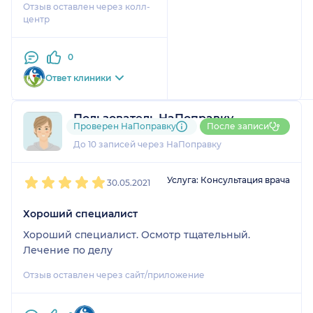
Отзыв оставлен через колл-
хорошо, прием прошел
центр
нормально. Лечение,
назначенное
0
офтальмологом, мне
помогло, с этим все
Ответ клиники
отлично.
Пользователь НаПоправку
Проверен НаПоправку
После записи
12 отзывов
и
1 оценка
До 10 записей через НаПоправку
1
2
3
4
5
Услуга: Консультация врача
30.05.2021
Хороший специалист
Хороший специалист. Осмотр тщательный.
Лечение по делу
Отзыв оставлен через сайт/приложение