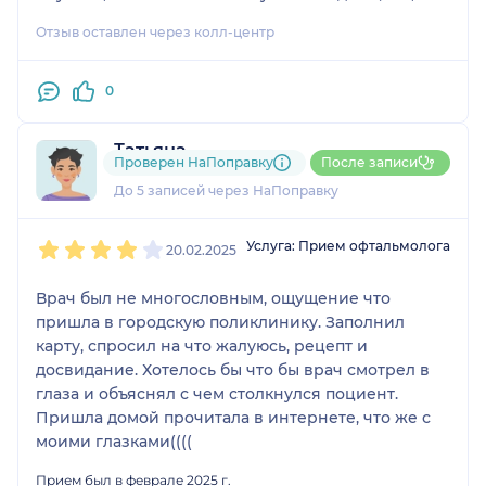
на месте другая. Я не уточнял, возможно, там
Отзыв оставлен через колл-центр
отдельно за препарат или что-то ещё, но всё
равно делать надо было, так что не стал
разбираться. В остальном всё нормально.
0
Татьяна
Проверен НаПоправку
После записи
3 отзыва
До 5 записей через НаПоправку
1
2
3
4
5
Услуга: Прием офтальмолога
20.02.2025
Врач был не многословным, ощущение что
пришла в городскую поликлинику. Заполнил
карту, спросил на что жалуюсь, рецепт и
досвидание. Хотелось бы что бы врач смотрел в
глаза и объяснял с чем столкнулся поциент.
Пришла домой прочитала в интернете, что же с
моими глазками((((
Прием был в феврале 2025 г.