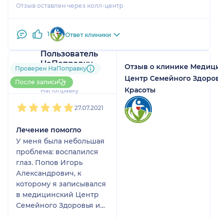
Отзыв оставлен через колл-центр
1
Ответ клиники
Пользователь
НаПоправку
Отзыв о клинике Медиц
Проверен НаПоправку
1 отзыв
Центр Семейного Здоров
До 5 записей через
После записи
Красоты
НаПоправку
1
2
3
4
5
27.07.2021
Лечение помогло
У меня была небольшая
проблема: воспалился
глаз. Попов Игорь
Александрович, к
которому я записывался
в медицинский Центр
Семейного Здоровья и
красоты, все сделал