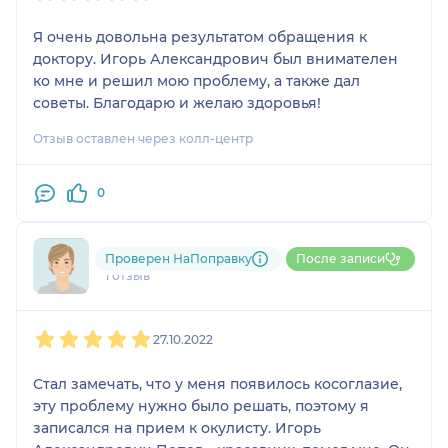
Я очень довольна результатом обращения к
доктору. Игорь Александрович был внимателен
ко мне и решил мою проблему, а также дал
советы. Благодарю и желаю здоровья!
Отзыв оставлен через колл-центр
0
Эмиль
Проверен НаПоправку
После записи
1 отзыв
1
2
3
4
5
27.10.2022
Стал замечать, что у меня появилось косоглазие,
эту проблему нужно было решать, поэтому я
записался на прием к окулисту. Игорь