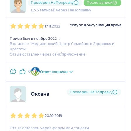
Проверен НаПоправку
После записи
проверяла. Проверили,
1 оценка
До 5 записей через НаПоправку
главное, что врач
сказал, что всё хорошо.
1
2
3
4
5
Не сказать, что врач
Услуга: Консультация врача
17.11.2022
нашел подход к
ребенку, было так -
Прием был в ноябре 2022 г.
посмотрел и побежал
В клинике "Медицинский Центр Семейного Здоровья и
Красоты"
по своим делам.
Отзыв оставлен через сайт/приложение
Сложно было оценить
насколько он хороший
специалист, я не
0
Ответ клиники
успела с ним
пообщаться. Приняли
нас вовремя и в
Проверен НаПоправку
Оксана
клинике было
комфортно находиться.
1
2
3
4
5
20.10.2019
Отзыв оставлен через форум или соцсети