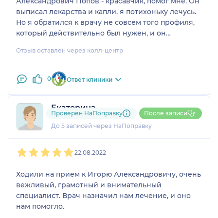
Александрович Попов - красавчик, помог мне. Он
выписал лекарства и капли, я потихоньку лечусь.
Но я обратился к врачу не совсем того профиля,
который действительно был нужен, и он
порекомендовал мне сходить к еще одному
Отзыв оставлен через колл-центр
офтальмологу, у него я уже тоже был.
0
Ответ клиники
Екатерина
Проверен НаПоправку
После записи
1 отзыв
До 5 записей через НаПоправку
1
2
3
4
5
22.08.2022
Ходили на прием к Игорю Александровичу, очень
вежливый, грамотный и внимательный
специалист. Врач назначил нам лечение, и оно
нам помогло.