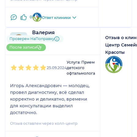
0
Ответ клиники
Валерия
Отзыв о кли
1 отзыв
Проверен НаПоправку
До 5 записей через
Центр Семей
После записи
НаПоправку
Красоты
1
2
3
4
5
Услуга: Прием
25.09.2024
детского
офтальмолога
Игорь Александрович — молодец,
провел диагностику, всё сделал
корректно и деликатно, времени
для консультации выделил
достаточно.
Отзыв оставлен через колл-центр