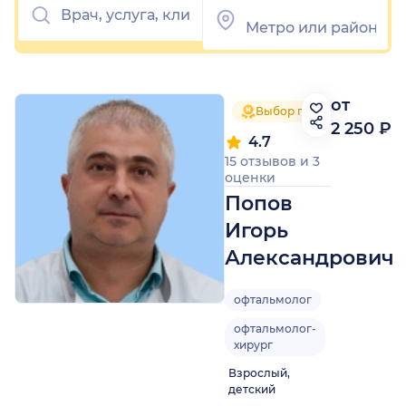
от
Выбор пациентов 2025
2 250 ₽
4.7
15 отзывов
и
3
оценки
Попов
Игорь
Александрович
офтальмолог
офтальмолог-
хирург
Взрослый,
детский