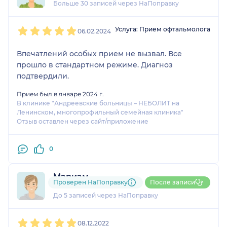
Больше 30 записей через НаПоправку
1
2
3
4
5
Услуга: Прием офтальмолога
06.02.2024
Впечатлений особых прием не вызвал. Все
прошло в стандартном режиме. Диагноз
подтвердили.
Прием был в январе 2024 г.
В клинике "Андреевские больницы – НЕБОЛИТ на
Ленинском, многопрофильный семейная клиника"
Отзыв оставлен через сайт/приложение
0
Мариам
Проверен НаПоправку
После записи
3 отзыва
До 5 записей через НаПоправку
1
2
3
4
5
08.12.2022