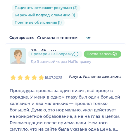
Пациенты отмечают результат (2)
Бережный подход к лечению (1)
Понятные объяснения (1)
Сортировать:
79....@....ru
Проверен НаПоправку
После записи
1 отзыв
До 5 записей через НаПоправку
1
2
3
4
5
Услуга: Удаление халязиона
16.07.2025
Процедура прошла за один визит, всё вроде в
порядке. У меня в одном глазу был один большой
халязион и два маленьких — прошёл только
большой. Думаю, это нормально, укол действует
на конкретное образование, а не на глаз в целом.
Рекомендации после приёма дали. Немного
смутило, что на сайте была указана одна цена, а