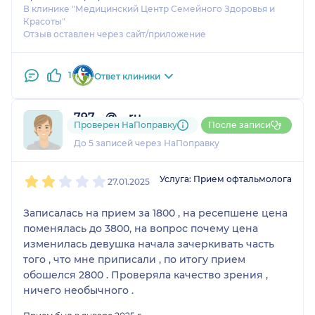
В клинике "Медицинский Центр Семейного Здоровья и
Красоты"
Отзыв оставлен через сайт/приложение
1
Ответ клиники
797....@....ru
Проверен НаПоправку
После записи
1 отзыв
До 5 записей через НаПоправку
1
2
3
4
5
Услуга: Прием офтальмолога
27.01.2025
Записалась на прием за 1800 , на ресепшене цена
поменялась до 3800, на вопрос почему цена
изменилась девушка начала зачеркивать часть
того , что мне приписали , по итогу прием
обошелся 2800 . Проверяла качество зрения ,
ничего необычного .