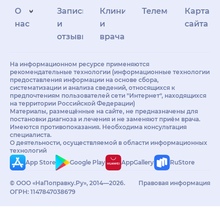
О
Запись
Клиникам
Телемедицина
Карта
нас
и
и
сайта
отзывы
врачам
На информационном ресурсе применяются
рекомендательные технологии (информационные технологии
предоставления информации на основе сбора,
систематизации и анализа сведений, относящихся к
предпочтениям пользователей сети "Интернет", находящихся
на территории Российской Федерации)
Материалы, размещённые на сайте, не предназначены для
постановки диагноза и лечения и не заменяют приём врача.
Имеются противопоказания. Необходима консультация
специалиста.
О деятельности, осуществляемой в области информационных
технологий
App Store
Google Play
AppGallery
RuStore
© ООО «НаПоправку.Ру», 2014—2026.
Правовая информация
ОГРН: 1147847038679