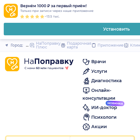
1
2
3
4
5
1
2
3
4
5
1
2
3
4
5
to
Вернём 1000 ₽ за первый приём!
Закрыть
Только при записи через наше приложение
content
~13.5 тыс.
Установить
НаПоправку
Подарочная
Город:
Москва
Приложение
Кли
Плюс
карта
Врачи
Услуги
Диагностика
Онлайн-
консультации
ИИ-доктор
Психологи
Акции