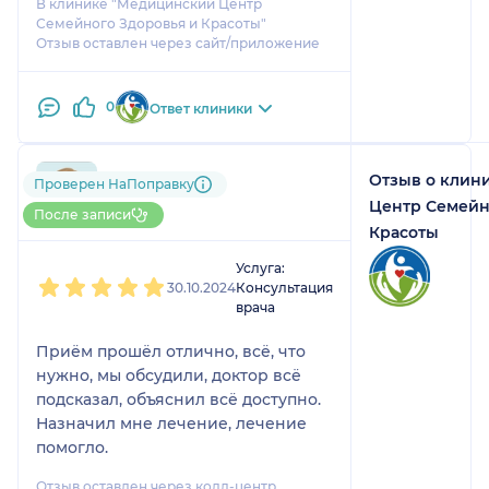
В клинике "Медицинский Центр
Семейного Здоровья и Красоты"
Отзыв оставлен через сайт/приложение
0
Ответ клиники
Отзыв о клин
791....@....ru
Проверен НаПоправку
1 отзыв
Центр Семейн
После записи
Красоты
1
2
3
4
5
Услуга:
30.10.2024
Консультация
врача
Приём прошёл отлично, всё, что
нужно, мы обсудили, доктор всё
подсказал, объяснил всё доступно.
Назначил мне лечение, лечение
помогло.
Отзыв оставлен через колл-центр