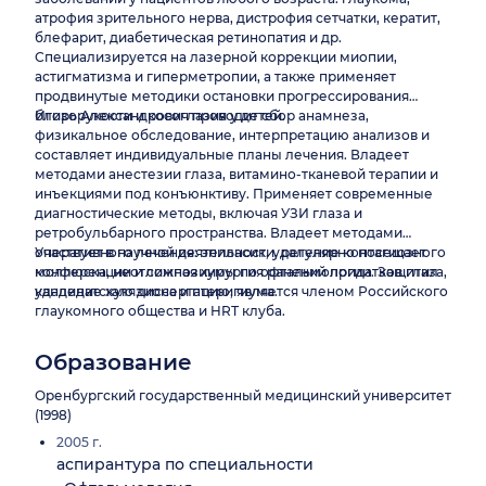
атрофия зрительного нерва, дистрофия сетчатки, кератит,
блефарит, диабетическая ретинопатия и др.
Специализируется на лазерной коррекции миопии,
астигматизма и гиперметропии, а также применяет
продвинутые методики остановки прогрессирования
близорукости и косоглазия у детей.
Игорь Александрович проводит сбор анамнеза,
физикальное обследование, интерпретацию анализов и
составляет индивидуальные планы лечения. Владеет
методами анестезии глаза, витамино-тканевой терапии и
инъекциями под конъюнктиву. Применяет современные
диагностические методы, включая УЗИ глаза и
ретробульбарного пространства. Владеет методами
оперативного лечения: эпиласик, удаление контагиозного
Участвует в научной деятельности, регулярно посещает
моллюска, неотложная хирургия ранений придатков глаза,
конференции и симпозиумы по офтальмологии. Защитил
удаление халязиона и птеригиума.
кандидатскую диссертацию, является членом Российского
глаукомного общества и HRТ клуба.
Образование
Оренбургский государственный медицинский университет
(1998)
2005 г.
аспирантура по специальности