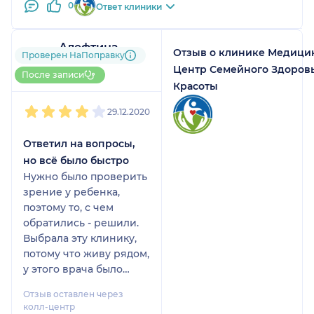
0
Ответ клиники
Алефтина
Отзыв о клинике Медици
Проверен НаПоправку
До 5 записей через
Центр Семейного Здоровь
НаПоправку
После записи
Красоты
1
2
3
4
5
29.12.2020
Ответил на вопросы,
но всё было быстро
Нужно было проверить
зрение у ребенка,
поэтому то, с чем
обратились - решили.
Выбрала эту клинику,
потому что живу рядом,
у этого врача было
подходящее время по
Отзыв оставлен через
записи, и у него самого
колл-центр