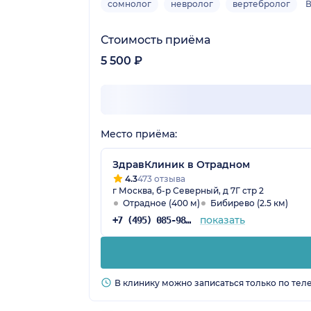
сомнолог
невролог
вертебролог
Стоимость приёма
5 500 ₽
Место приёма:
ЗдравКлиник в Отрадном
4.3
473 отзыва
г Москва, б-р Северный, д 7Г стр 2
Отрадное (400 м)
Бибирево (2.5 км)
показать
+7 (495) 085-98-16
В клинику можно записаться только по тел