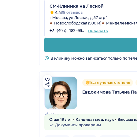
СМ-Клиника на Лесной
4.4
98 отзывов
г Москва, ул Лесная, д 57 стр 1
Новослободская (900 м)
Менделеевская 
показать
+7 (495) 182-00-85
В клинику можно записаться только по тел
Есть ученая степень
Евдокимова Татьяна П
Нет оценок
Стаж 19 лет
Кандидат мед. наук
Высшая к
Документы проверены