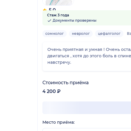
5.0
Стаж 3 года
3 отзыва
Документы проверены
сомнолог
невролог
цефалголог
В
Очень приятная и умная ! Очень ост
двигаться , хотя до этого боль в сп
навстречу.
Стоимость приёма
4 200 ₽
Место приёма: