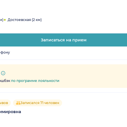
м)
Достоевская (2 км)
Записаться на прием
ефону
кэшбэк
по программе лояльности
ывов
Записался 71 человек
димировна