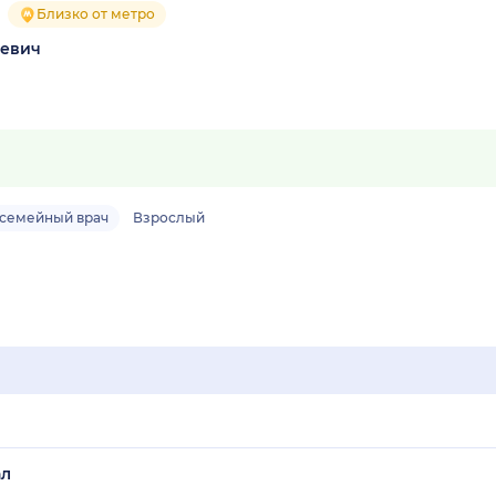
Близко от метро
еевич
семейный врач
Взрослый
ал