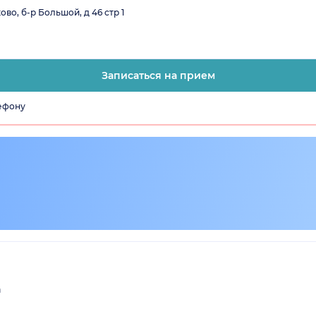
во, б-р Большой, д 46 стр 1
Записаться на прием
лефону
а