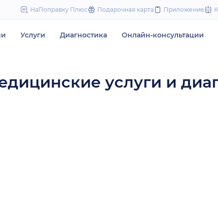
to
НаПоправку Плюс
Подарочная карта
Приложение
content
чи
Услуги
Диагностика
Онлайн-консультации
едицинские услуги и диа