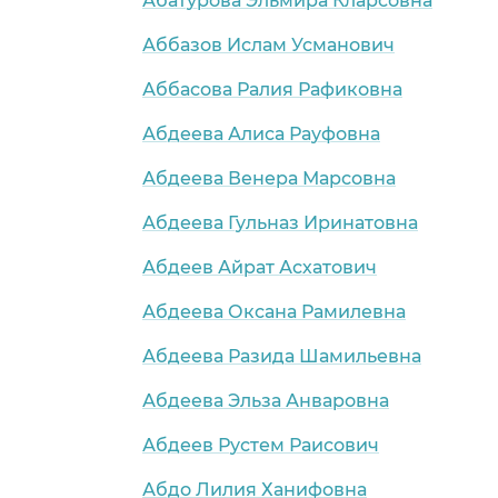
Абатурова Эльмира Кларсовна
Аббазов Ислам Усманович
Аббасова Ралия Рафиковна
Абдеева Алиса Рауфовна
Абдеева Венера Марсовна
Абдеева Гульназ Иринатовна
Абдеев Айрат Асхатович
Абдеева Оксана Рамилевна
Абдеева Разида Шамильевна
Абдеева Эльза Анваровна
Абдеев Рустем Раисович
Абдо Лилия Ханифовна