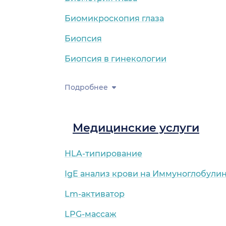
Биомикроскопия глаза
Биопсия
Биопсия в гинекологии
Подробнее
Медицинские услуги
HLA-типирование
IgE анализ крови на Иммуноглобулин
Lm-активатор
LPG-массаж