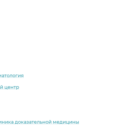
оматология
ий центр
линика доказательной медицины