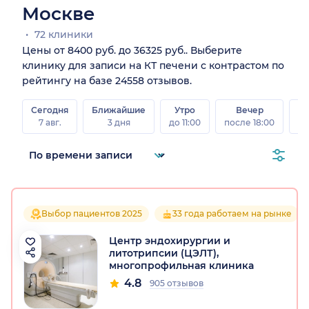
Москве
72 клиники
Цены от 8400 руб. до 36325 руб.. Выберите
клинику для записи на КТ печени с контрастом по
рейтингу на базе 24558 отзывов.
Сегодня
Ближайшие
Утро
Вечер
В
7 авг.
3 дня
до 11:00
после 18:00
8 а
Выбор пациентов 2025
33 года работаем на рынке
Центр эндохирургии и
литотрипсии (ЦЭЛТ),
многопрофильная клиника
4.8
905 отзывов