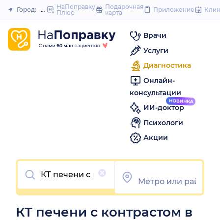
to
НаПоправку
Подарочная
Город:
Москва
Приложение
Кли
Плюс
карта
Закрыть
content
Врачи
Услуги
Диагностика
Онлайн-
консультации
ИИ-доктор
Психологи
Акции
Очистить
КТ печени с контрастом в