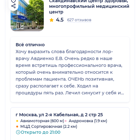
Скандинавский Центр Здоровья,
многопрофильный медицинский
центр
4.5
627 отзывов
Всё отлично
Хочу выразить слова благодарности лор-
врачу Авдиенко Е.В. Очень редко в наше
время встретишь профессионального врача,
который очень внимательно относится к
проблемам пациента. ОЧЕНЬ позитивная,
сразу располагает к себе. Ходил на
процедуры пять раз. Лечил синусит у себя и
у жены. Всегда в прекрасном настроении.
Всем рекомендую этого врача.
г Москва, ул 2-я Кабельная, д 2 стр 25
Авиамоторная (600 м)
Андроновка (1.9 км)
МЦД Сортировочная (2.2 км)
Открыто до 21:00