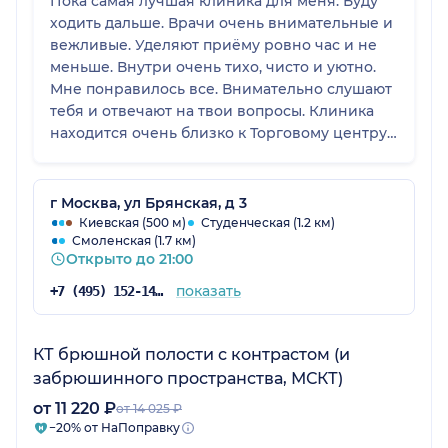
Пока самая лучшая клиника для меня. Буду
ходить дальше. Врачи очень внимательные и
вежливые. Уделяют приёму ровно час и не
меньше. Внутри очень тихо, чисто и уютно.
Мне понравилось все. Внимательно слушают
тебя и отвечают на твои вопросы. Клиника
находится очень близко к Торговому центру
Европейский и к метро Киевская. Добираться
очеоь удобно и комфортно. Точно советую эту
клинику. 😊❤️
г Москва, ул Брянская, д 3
Киевская (500 м)
Студенческая (1.2 км)
Смоленская (1.7 км)
Открыто до 21:00
показать
+7 (495) 152-14-78
КТ брюшной полости с контрастом (и
забрюшинного пространства, МСКТ)
от 11 220 ₽
от 14 025 ₽
−20% от НаПоправку