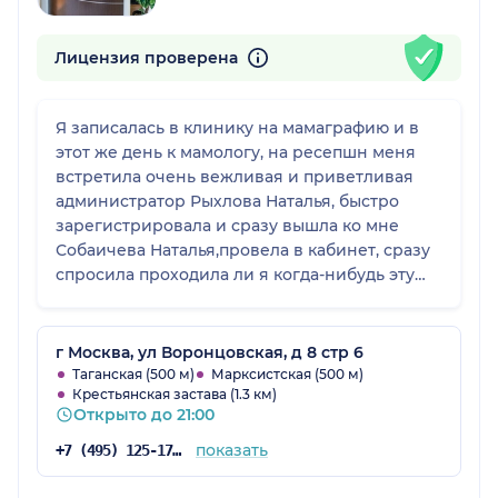
Лицензия проверена
Я записалась в клинику на мамаграфию и в
этот же день к мамологу, на ресепшн меня
встретила очень вежливая и приветливая
администратор Рыхлова Наталья, быстро
зарегистрировала и сразу вышла ко мне
Собаичева Наталья,провела в кабинет, сразу
спросила проходила ли я когда-нибудь эту
процедуру,я ответила,что Да,но давно, очень
аккуратное отношение к пациенту, впервые
за долгие годы,я встретила такое
г Москва, ул Воронцовская, д 8 стр 6
отношение,я очень благодарна,что в нашей
Таганская (500 м)
Марксистская (500 м)
Крестьянская застава (1.3 км)
медицине ещё работают такие прекрасные
Открыто до 21:00
люди! Спасибо,Вам, девочки!!!
показать
+7 (495) 125-17-00