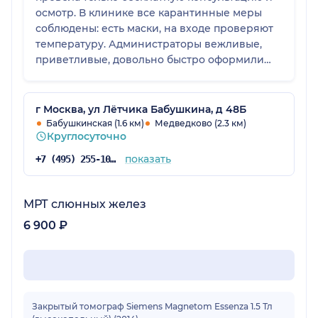
осмотр. В клинике все карантинные меры
соблюдены: есть маски, на входе проверяют
температуру. Администраторы вежливые,
приветливые, довольно быстро оформили
документы. Мне комфортно было находиться
там, обстановка приятная. Всем могу
порекомендовать клинику для посещения.
г Москва, ул Лётчика Бабушкина, д 48Б
Бабушкинская (1.6 км)
Медведково (2.3 км)
Круглосуточно
показать
+7 (495) 255-10-78
МРТ слюнных желез
6 900 ₽
Закрытый томограф Siemens Magnetom Essenza 1.5 Тл