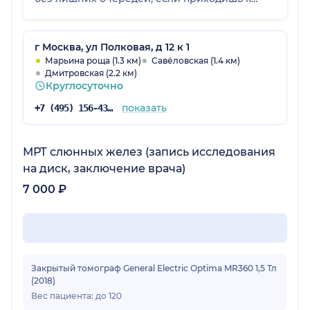
своему времени. В плане чистоты и удобства
тоже все в порядке. Цены считаю
адекватными, понятно, что это не по ОМС, но
г Москва, ул Полковая, д 12 к 1
специалист высокого уровня это
Марьина роща (1.3 км)
Савёловская (1.4 км)
Дмитровская (2.2 км)
оправдывает, качество соответствует.
Круглосуточно
показать
+7 (495) 156-43-19
МРТ слюнных желез (запись исследования
на диск, заключение врача)
7 000 ₽
Закрытый томограф General Electric Optima MR360 1,5 Тл
(2018)
Вес пациента: до 120