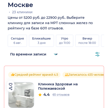
Москве
23 клиники
Цены от 5200 руб. до 22900 руб.. Выберите
клинику для записи на МРТ слюнных желез по
рейтингу на базе 6011 отзывов.
Сегодня
Ближайшие
Утро
Вечер
В
6 авг.
3 дня
до 11:00
после 18:00
8 а
Средний рейтинг врачей 4.5
Записалось 455 человек
Клиника Здоровья на
Полежаевской
4.4
65 отзывов