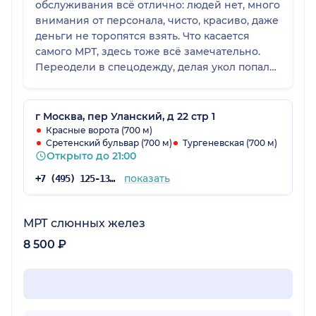
обслуживания всё отлично: людей нет, много
внимания от персонала, чисто, красиво, даже
деньги не торопятся взять. Что касается
самого МРТ, здесь тоже всё замечательно.
Переодели в спецодежду, делая укол попали
с первого раза без проблем. Только в одном
не доработано - мне показалось, что именно
МРТ молочных желез делали первый раз.
г Москва, пер Уланский, д 22 стр 1
Специалист не знал как меня положить,
Красные ворота (700 м)
Сретенский бульвар (700 м)
Тургеневская (700 м)
поэтому был некоторый дискомфорт, а
Открыто до 21:00
лежать пришлось около получаса. Очевидно,
что делают МРТ много, но конкретно это не
показать
+7 (495) 125-13-96
их профиль, не их направление. Была
вереница специалистов, поэтому фамилии
не запомнила. У меня было ощущение, что
МРТ слюнных желез
прошла по какому-то им заведомо
8 500 ₽
известному кругу. В остальном всё
необходимое сделали.