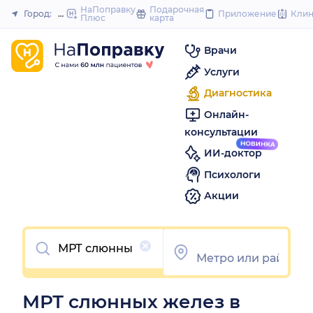
to
НаПоправку
Подарочная
Город:
Москва
Приложение
Кли
Плюс
карта
Закрыть
content
Врачи
Услуги
Диагностика
Онлайн-
консультации
ИИ-доктор
Психологи
Акции
Очистить
МРТ слюнных желез в