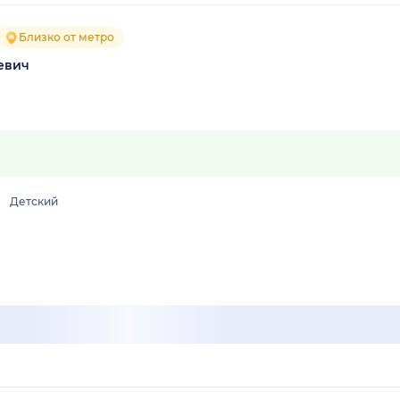
Близко от метро
евич
Детский