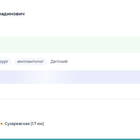
радинович
рург
имплантолог
Детский
Сухаревская (1.7 км)