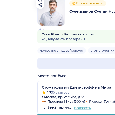
Близко от метро
Сулейманов Султан Ну
Нет оценок
Стаж 16 лет
Высшая категория
Документы проверены
челюстно-лицевой хирург
стоматолог-хи
Место приёма:
Стоматология Дантистофф на Мира
4.7
30 отзывов
г Москва, пр-кт Мира, д 53
Проспект Мира (500 м)
Рижская (1.4 км)
показать
+7 (495) 182-55-12