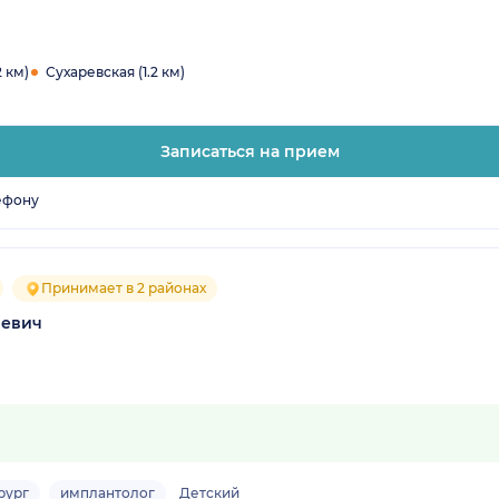
2 км)
Сухаревская (1.2 км)
Записаться на прием
ефону
Принимает в 2 районах
иевич
рург
имплантолог
Детский