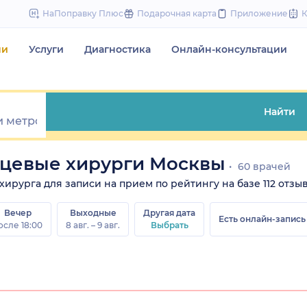
to
НаПоправку Плюс
Подарочная карта
Приложение
content
чи
Услуги
Диагностика
Онлайн-консультации
Найти
ицевые хирурги Москвы
60 врачей
рурга для записи на прием по рейтингу на базе 112 отзывов
Вечер
Выходные
Другая дата
Есть онлайн-запись
осле 18:00
8 авг. – 9 авг.
Выбрать