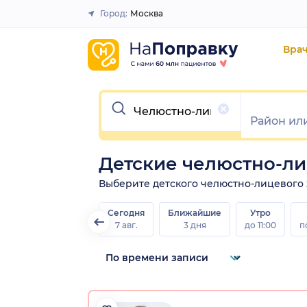
Город:
Москва
Закрыть
Вра
Очистить
Детские челюстно-л
Выберите детского челюстно-лицевого хи
Сегодня
Ближайшие
Утро
7 авг.
3 дня
до 11:00
п