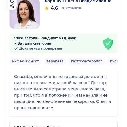
Хорошун Елена Владимировна
4.6
36 отзывов
Стаж 32 года
Кандидат мед. наук
Высшая категория
Документы проверены
инфекционист
терапевт
гастроэнтеролог
пульмон
Спасибо, мне очень понравился доктор и я
наконец-то вылечила свой кашель! Доктор
внимательно осмотрела меня, выслушала,
при том, что я в положении, назначила мне
щадящие, но действенные лекарства. Опыт и
профессионализм!