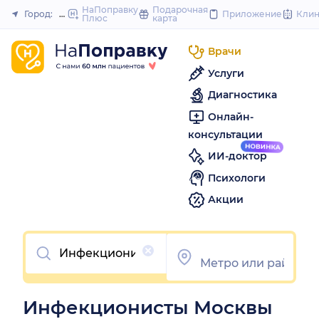
to
НаПоправку
Подарочная
Город:
Москва
Приложение
Кли
Плюс
карта
Закрыть
content
Врачи
Услуги
Диагностика
Онлайн-
консультации
ИИ-доктор
Психологи
Акции
Очистить
Инфекционисты Москвы