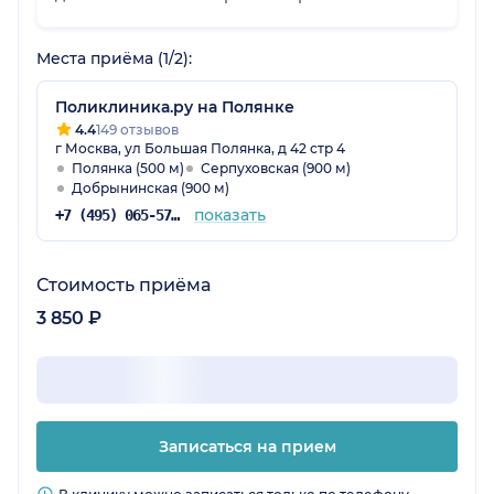
понравилось, как она подошла к
объяснениям. Назначила анализы. Пойду к
Места приёма (1/2):
ней повторно по результатам анализов.
Поликлиника.ру на Полянке
4.4
149 отзывов
г Москва, ул Большая Полянка, д 42 стр 4
Полянка (500 м)
Серпуховская (900 м)
Добрынинская (900 м)
показать
+7 (495) 065-57-73
Стоимость приёма
3 850 ₽
Записаться на прием