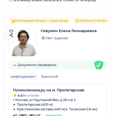
В клинику можно записаться только по телефону
Последняя запись – 3 дня назад
Близко от метро
Севумян Елена Геннадьевна
Нет оценок
Документы проверены
инфекционист
Взрослый
Поликлиника.ру на м. Пролетарская
4.4
94 отзыва
г Москва, ул Крутицкий Вал, д 26 стр 2
Пролетарская (400 м)
Крестьянская застава (400 м)
Таганская (1.8 км)
показать
+7 (495) 065-57-73