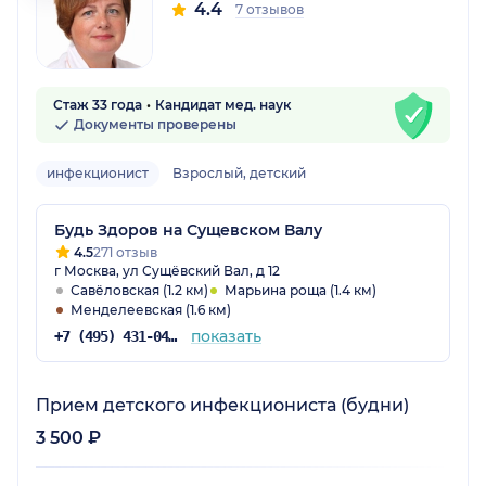
4.4
7 отзывов
Стаж 33 года
Кандидат мед. наук
Документы проверены
инфекционист
Взрослый, детский
Будь Здоров на Сущевском Валу
4.5
271 отзыв
г Москва, ул Сущёвский Вал, д 12
Савёловская (1.2 км)
Марьина роща (1.4 км)
Менделеевская (1.6 км)
показать
+7 (495) 431-04-73
Прием детского инфекциониста (будни)
3 500 ₽