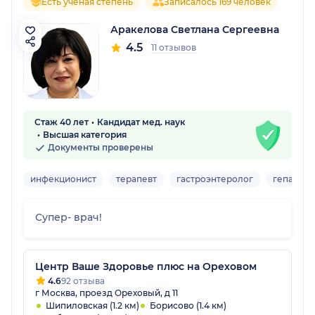
Есть ученая степень
Записалось 169 человек
Аракелова Светлана Сергеевна
4.5
11 отзывов
Стаж 40 лет
Кандидат мед. наук
Высшая категория
Документы проверены
инфекционист
терапевт
гастроэнтеролог
гепатоло
Супер- врач!
Центр Ваше Здоровье плюс на Ореховом
4.6
92 отзыва
г Москва, проезд Ореховый, д 11
Шипиловская (1.2 км)
Борисово (1.4 км)