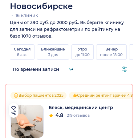
Новосибирске
16 клиник
Цены от 390 руб. до 2000 руб.. Выберите клинику
для записи на рефрактометрии по рейтингу на
базе 1070 отзывов.
Сегодня
Ближайшие
Утро
Вечер
В
8 авг.
3 дня
до 11:00
после 18:00
8 а
Выбор пациентов 2025
Средний рейтинг врачей 4.9
Блеск, медицинский центр
4.8
219 отзывов