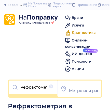
to
НаПоправку
Подарочная
Город:
Новосибирск
Приложение
Кли
Плюс
карта
Закрыть
content
Врачи
Услуги
Диагностика
Онлайн-
консультации
ИИ-доктор
Психологи
Акции
Очистить
Рефрактометрия в