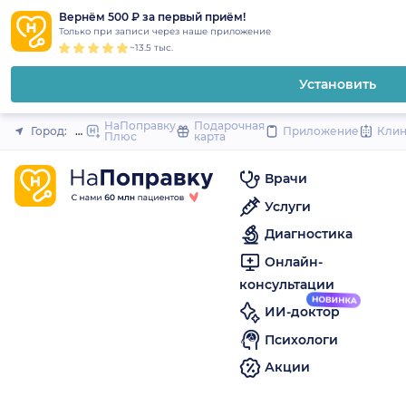
1
2
3
4
5
to
Вернём 500 ₽ за первый приём!
Закрыть
Только при записи через наше приложение
content
~13.5 тыс.
Установить
НаПоправку
Подарочная
Город:
Новокузнецк
Приложение
Кли
Плюс
карта
Врачи
Услуги
Диагностика
Онлайн-
консультации
ИИ-доктор
Психологи
Акции